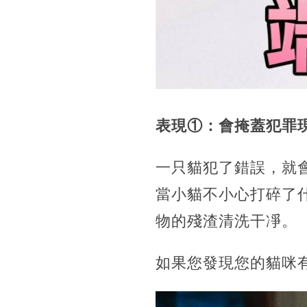
表現①：會掩蓋犯罪
一只貓犯了錯誤，就
當小貓不小心打碎了
物的殘渣清洗干凈。
如果您發現您的貓咪