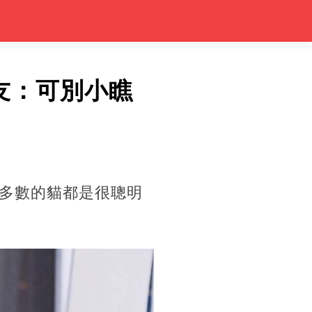
友：可別小瞧
多數的貓都是很聰明