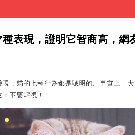
7種表現，證明它智商高，網
發現，貓的七種行為都是聰明的。事實上，大
友：不要輕視！