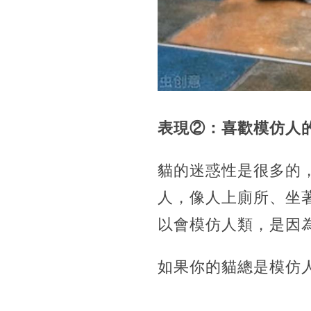
表現②：喜歡模仿人
貓的迷惑性是很多的
人，像人上廁所、坐
以會模仿人類，是因
如果你的貓總是模仿