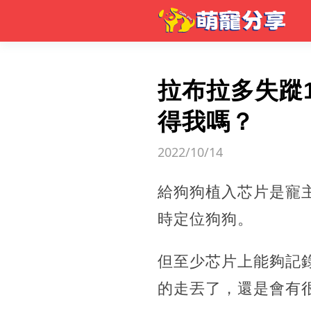
拉布拉多失蹤
得我嗎？
2022/10/14
給狗狗植入芯片是寵
時定位狗狗。
但至少芯片上能夠記
的走丟了，還是會有