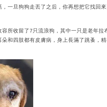
話，一旦狗狗走丟了之后，你再想把它找回來
容所收留了7只流浪狗，其中一只是老年拉布拉
耳朵和四肢都有皮膚病，身上長滿了跳蚤，精