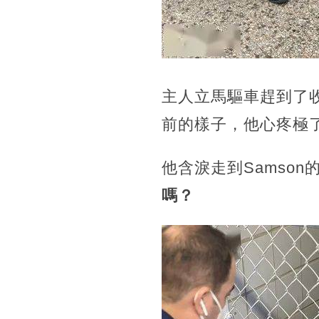
主人立馬驅車趕到了收
前的樣子，他心疼極了.
他含淚走到Samso
嗎？