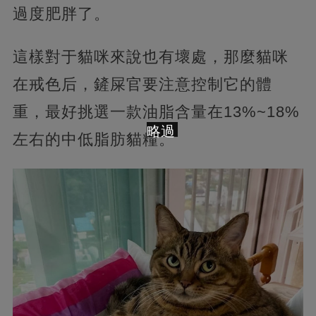
過度肥胖了。
這樣對于貓咪來說也有壞處，那麼貓咪
在戒色后，鏟屎官要注意控制它的體
重，最好挑選一款油脂含量在13%~18%
略過
左右的中低脂肪貓糧。