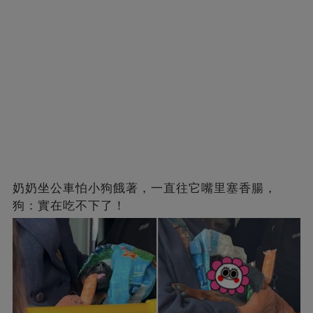
奶奶坐公車怕小狗餓著，一直往它嘴里塞香腸，
狗：實在吃不下了！