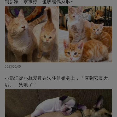
到新家：求求妳，也收編偶麻麻~
2023/05/05
小奶汪從小就愛睡在法斗姐姐身上，「直到它長大
后」...笑噴了！