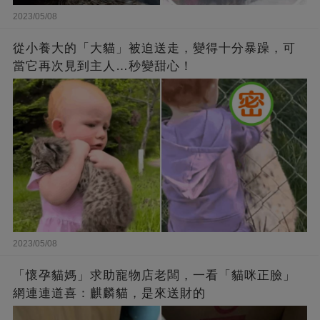
2023/05/08
從小養大的「大貓」被迫送走，變得十分暴躁，可
當它再次見到主人…秒變甜心！
2023/05/08
「懷孕貓媽」求助寵物店老闆，一看「貓咪正臉」
網連連道喜：麒麟貓，是來送財的