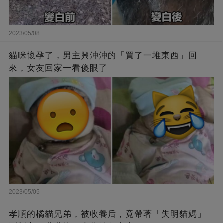
2023/05/08
貓咪懷孕了，男主興沖沖的「買了一堆東西」回
來，女友回家一看傻眼了
2023/05/05
孝順的橘貓兄弟，被收養后，竟帶著「失明貓媽」