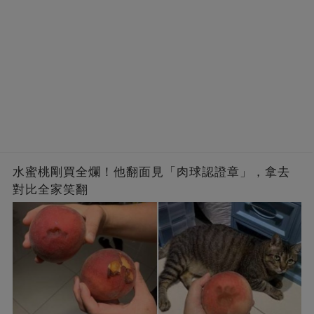
水蜜桃剛買全爛！他翻面見「肉球認證章」，拿去
對比全家笑翻