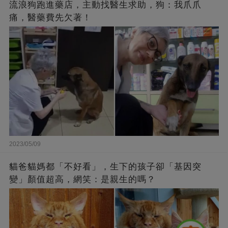
流浪狗跑進藥店，主動找醫生求助，狗：我爪爪
痛，醫藥費先欠著！
2023/05/09
貓爸貓媽都「不好看」，生下的孩子卻「基因突
變」顏值超高，網笑：是親生的嗎？