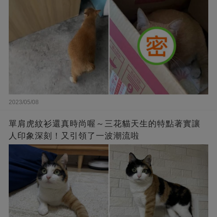
2023/05/08
單肩虎紋衫還真時尚喔～三花貓天生的特點著實讓
人印象深刻！又引領了一波潮流啦