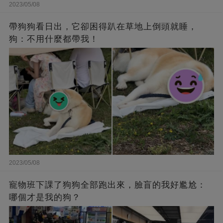
2023/05/08
帶狗狗看日出，它卻困得趴在草地上倒頭就睡，
狗：不用什麼都帶我！
2023/05/08
寵物班下課了狗狗全部跑出來，臉盲的我好尷尬：
哪個才是我的狗？