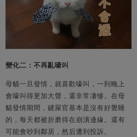
變化二：不再亂嚎叫
母貓一旦發情，就喜歡嚎叫，一到晚上
會嚎叫得更加大聲，還非常凄慘。在母
貓發情期間，鏟屎官基本是沒有好覺睡
的，每天都被折磨得在崩潰邊緣。還有
可能會吵到鄰居，然后遭到投訴。