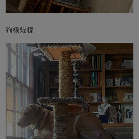
狗模貓樣...