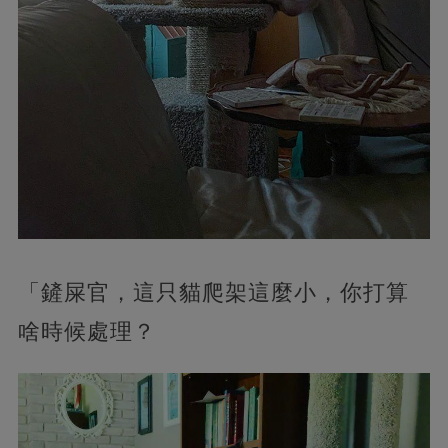
「鏟屎官，這只貓爬架這麼小，你打算
啥時候處理？