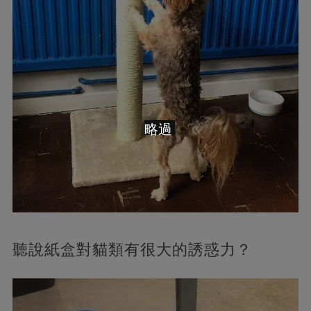
略過
聽說紙盒對貓類有很大的誘惑力？