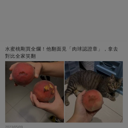
水蜜桃剛買全爛！他翻面見「肉球認證章」，拿去
對比全家笑翻
2023/05/09