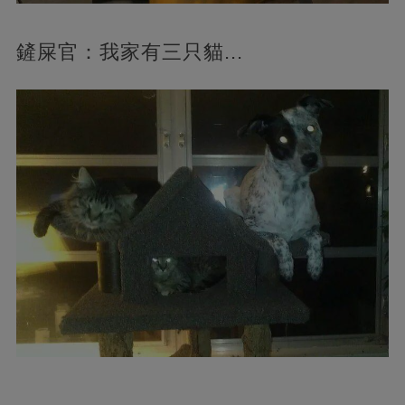
鏟屎官：我家有三只貓...