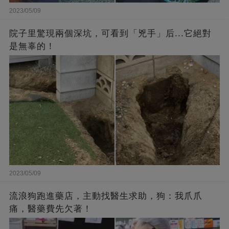
2023/05/09
院子里驚現兩個深坑，可看到「兇手」后...它絕對
是無辜的！
2023/05/09
流浪狗跑進藥店，主動找醫生求助，狗：我爪爪
痛，醫藥費先欠著！