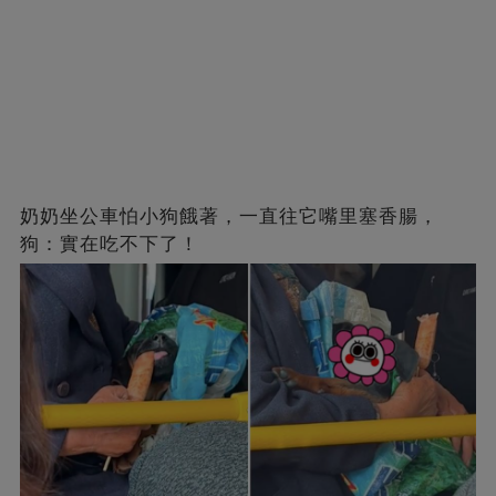
奶奶坐公車怕小狗餓著，一直往它嘴里塞香腸，
狗：實在吃不下了！