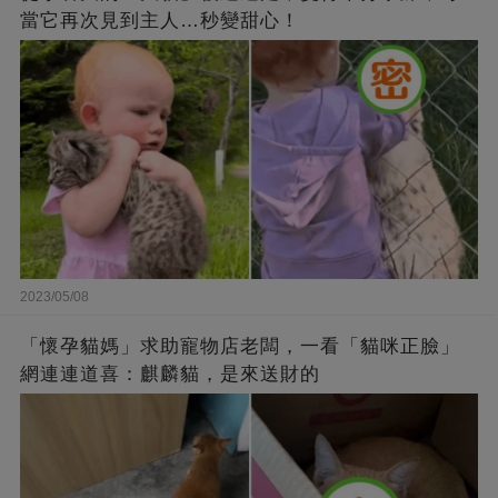
當它再次見到主人…秒變甜心！
2023/05/08
「懷孕貓媽」求助寵物店老闆，一看「貓咪正臉」
網連連道喜：麒麟貓，是來送財的