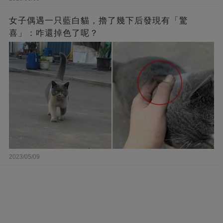
女子偶遇一只藍白貓，擼了幾下后發現有「驚
喜」：咋還掉色了呢？
2023/05/09