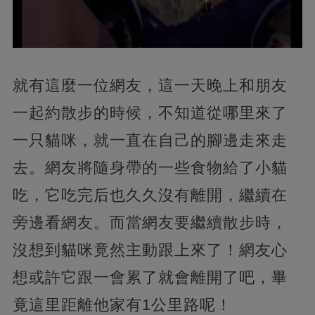
就有這麼一位網友，這一天晚上和朋友
一起約散步的時候，不知道從哪里來了
一只貓咪，就一直在自己的腳邊走來走
去。網友將隨身帶的一些食物給了小貓
吃，它吃完后也久久沒有離開，繼續在
旁邊看網友。而當網友要繼續散步時，
沒想到貓咪竟然主動跟上來了！網友心
想或許它跟一會累了就會離開了吧，畢
竟這里距離他家有1公里路呢！