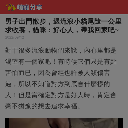
男子出門散步，遇流浪小貓尾隨一公里
求收養，貓咪：好心人，帶我回家吧~
2022/09/12
對于很多流浪動物們來說，內心里都是
渴望有一個家吧！有時候它們只是有點
害怕而已，因為曾經也許被人類傷害
過，所以不知道對方到底會什麼樣的
人！但是當確定對方是好人時，肯定會
毫不猶豫的想去追求幸福。