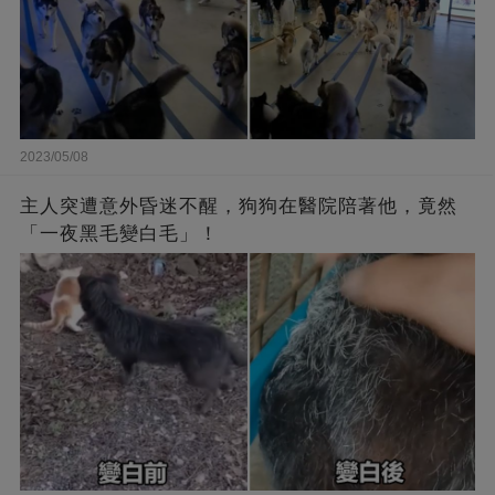
2023/05/08
主人突遭意外昏迷不醒，狗狗在醫院陪著他，竟然
「一夜黑毛變白毛」！