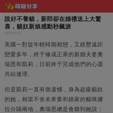
說好不養貓，新郎卻在婚禮送上大驚
喜，貓奴新娘感動秒飆淚
2023/03/02
美國一對從年輕時期相戀，又經歷遠距
戀愛多年，終于修成正果的新婚夫妻奧
瑞恩和凱莉，日前終于完成他們的心愿
共結連理。
但是凱莉一直有個遺憾，身為超級貓奴
的她，相當不舍未來要和娘家的貓咪娜
拉分隔兩地，奧瑞恩總是會聽到她說：