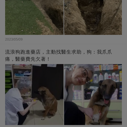
2023/05/09
流浪狗跑進藥店，主動找醫生求助，狗：我爪爪
痛，醫藥費先欠著！