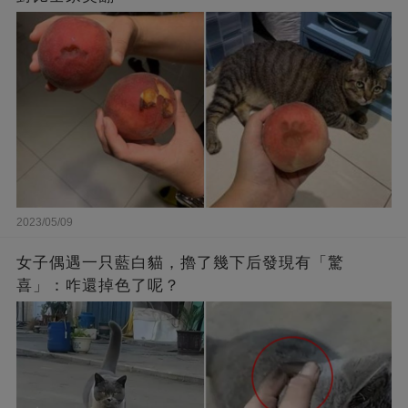
2023/05/09
女子偶遇一只藍白貓，擼了幾下后發現有「驚
喜」：咋還掉色了呢？