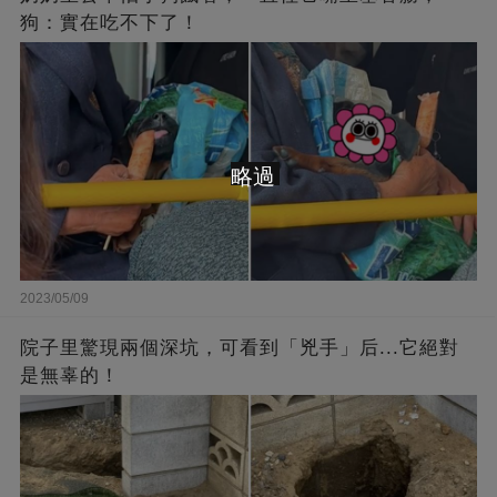
狗：實在吃不下了！
略過
2023/05/09
院子里驚現兩個深坑，可看到「兇手」后...它絕對
是無辜的！