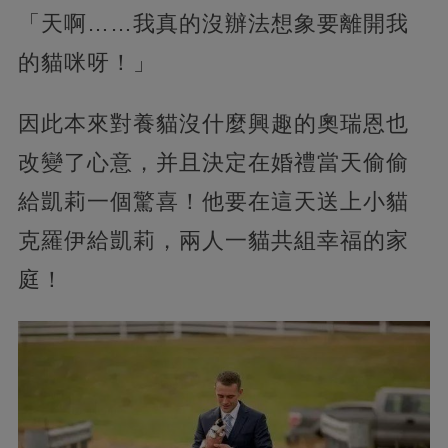
「天啊……我真的沒辦法想象要離開我
的貓咪呀！」
因此本來對養貓沒什麼興趣的奧瑞恩也
改變了心意，并且決定在婚禮當天偷偷
給凱莉一個驚喜！他要在這天送上小貓
克羅伊給凱莉，兩人一貓共組幸福的家
庭！