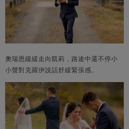
奧瑞恩緩緩走向凱莉，路途中還不停小
小聲對克羅伊說話舒緩緊張感。