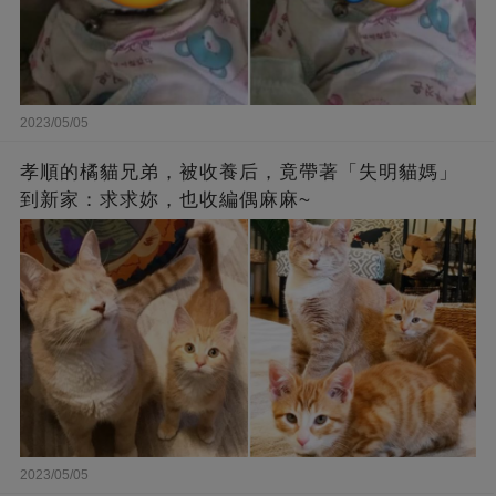
2023/05/05
孝順的橘貓兄弟，被收養后，竟帶著「失明貓媽」
到新家：求求妳，也收編偶麻麻~
2023/05/05