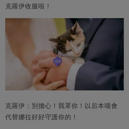
克羅伊收服啦！
克羅伊：別擔心！我罩你！以后本喵會
代替娜拉好好守護你的！