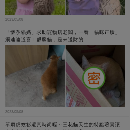
2023/05/08
「懷孕貓媽」求助寵物店老闆，一看「貓咪正臉」
網連連道喜：麒麟貓，是來送財的
2023/05/08
單肩虎紋衫還真時尚喔～三花貓天生的特點著實讓