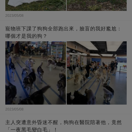
2023/05/08
寵物班下課了狗狗全部跑出來，臉盲的我好尷尬：
哪個才是我的狗？
2023/05/08
主人突遭意外昏迷不醒，狗狗在醫院陪著他，竟然
「一夜黑毛變白毛」！