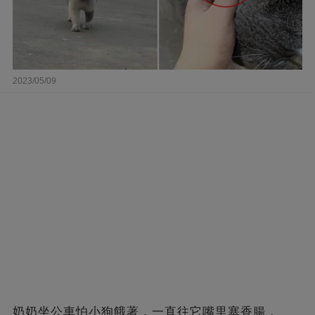
2023/05/09
奶奶坐公車怕小狗餓著，一直往它嘴里塞香腸，