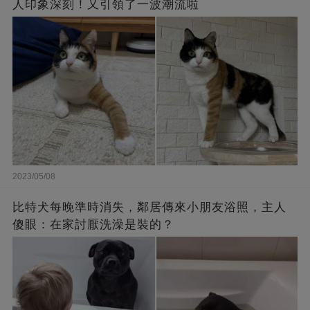
人印象深刻！又引領了一波潮流啦
2023/05/08
比特犬每晚準時消失，鄰居傳來小朋友浴照，主人
傻眼：在家討厭洗澡是裝的？