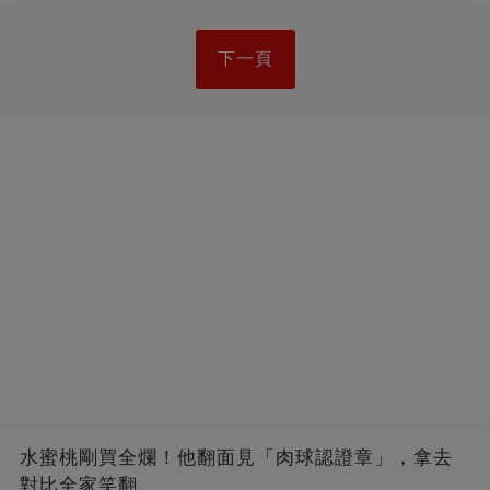
下一頁
水蜜桃剛買全爛！他翻面見「肉球認證章」，拿去
對比全家笑翻