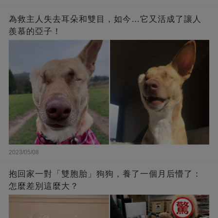
為救主人失去耳朵和雙目，如今…它又活成了讓人
羨慕的亞子！
2023/05/08
抱回家一對「雙胞胎」狗狗，養了一個月后懵了：
怎麼差別這麼大？