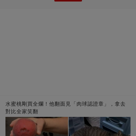
水蜜桃剛買全爛！他翻面見「肉球認證章」，拿去
對比全家笑翻