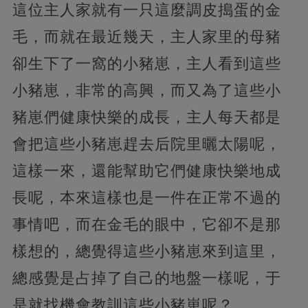
這位主人家就有一只這麼調皮搗蛋的金
毛，而就在最近幾天，主人家里的母豬
卻生下了一窩的小豬崽，主人看到這些
小豬崽，非常的高興，而又為了這些小
豬崽們健康快樂的成長，主人每天都是
會把這些小豬崽趕去后院里曬太陽呢，
這樣一來，還能幫助它們健康快樂地成
長呢，本來這樣也是一件在正常不過的
事情吧，而在金毛的眼中，它卻不是那
樣想的，總覺得這些小豬崽來到這里，
總感覺是占掉了自己的地盤一樣呢，于
是就找機會教訓這些小豬崽呢？