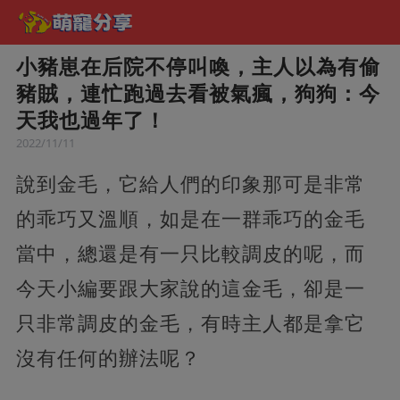
小豬崽在后院不停叫喚，主人以為有偷
豬賊，連忙跑過去看被氣瘋，狗狗：今
天我也過年了！
2022/11/11
說到金毛，它給人們的印象那可是非常
的乖巧又溫順，如是在一群乖巧的金毛
當中，總還是有一只比較調皮的呢，而
今天小編要跟大家說的這金毛，卻是一
只非常調皮的金毛，有時主人都是拿它
沒有任何的辦法呢？