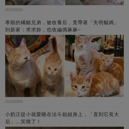
2023/05/05
孝順的橘貓兄弟，被收養后，竟帶著「失明貓媽」
到新家：求求妳，也收編偶麻麻~
2023/05/05
小奶汪從小就愛睡在法斗姐姐身上，「直到它長大
后」...笑噴了！