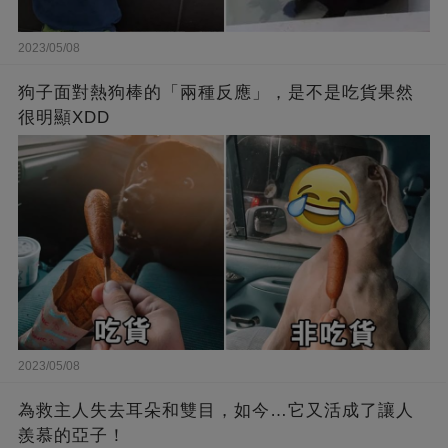
2023/05/08
狗子面對熱狗棒的「兩種反應」，是不是吃貨果然
很明顯XDD
2023/05/08
為救主人失去耳朵和雙目，如今…它又活成了讓人
羨慕的亞子！