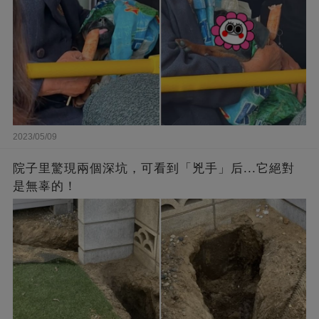
2023/05/09
院子里驚現兩個深坑，可看到「兇手」后...它絕對
是無辜的！