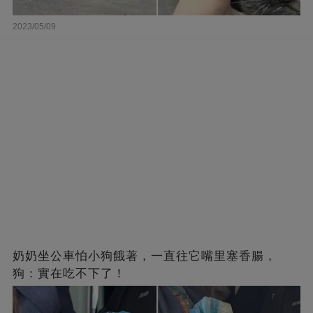
2023/05/09
奶奶坐公車怕小狗餓著，一直往它嘴里塞香腸，
狗：實在吃不下了！