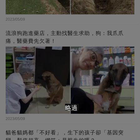
2023/05/09
流浪狗跑進藥店，主動找醫生求助，狗：我爪爪
痛，醫藥費先欠著！
略過
2023/05/09
貓爸貓媽都「不好看」，生下的孩子卻「基因突