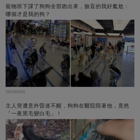
寵物班下課了狗狗全部跑出來，臉盲的我好尷尬：
哪個才是我的狗？
2023/05/08
主人突遭意外昏迷不醒，狗狗在醫院陪著他，竟然
「一夜黑毛變白毛」！