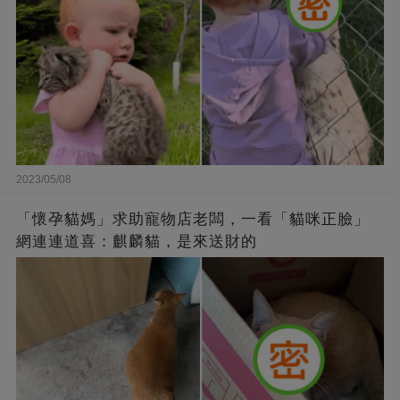
2023/05/08
「懷孕貓媽」求助寵物店老闆，一看「貓咪正臉」
網連連道喜：麒麟貓，是來送財的