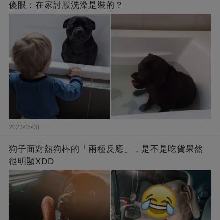
傻眼：在家討厭洗澡是裝的？
2023/05/08
狗子面對熱狗棒的「兩種反應」，是不是吃貨果然
很明顯XDD