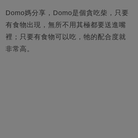
Domo媽分享，Domo是個貪吃柴，只要
有食物出現，無所不用其極都要送進嘴
裡；只要有食物可以吃，牠的配合度就
非常高。