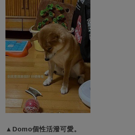
▲Domo個性活潑可愛。