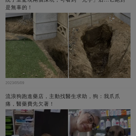
是無辜的！
2023/05/09
流浪狗跑進藥店，主動找醫生求助，狗：我爪爪
痛，醫藥費先欠著！