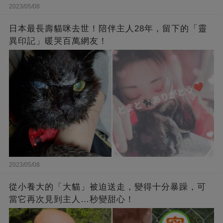
2023/05/08
日本最長壽貓咪去世！陪伴主人28年，留下的「靈
異印記」暖哭百萬網友！
2023/05/08
從小養大的「大貓」被迫送走，變得十分暴躁，可
當它再次見到主人…秒變甜心！