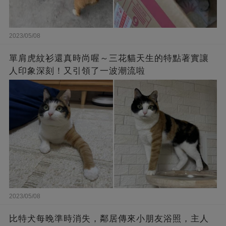
2023/05/08
單肩虎紋衫還真時尚喔～三花貓天生的特點著實讓
人印象深刻！又引領了一波潮流啦
2023/05/08
比特犬每晚準時消失，鄰居傳來小朋友浴照，主人