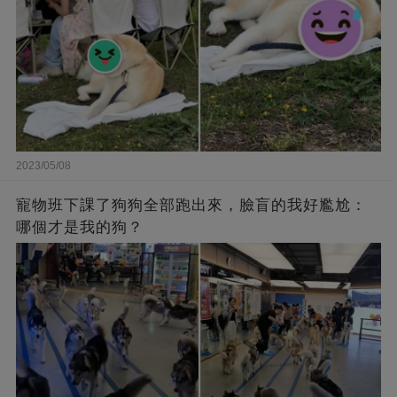
2023/05/08
寵物班下課了狗狗全部跑出來，臉盲的我好尷尬：
哪個才是我的狗？