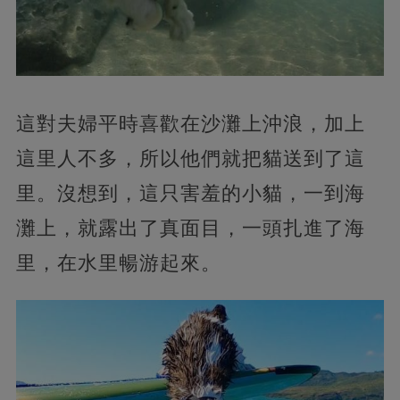
這對夫婦平時喜歡在沙灘上沖浪，加上
這里人不多，所以他們就把貓送到了這
里。沒想到，這只害羞的小貓，一到海
灘上，就露出了真面目，一頭扎進了海
里，在水里暢游起來。