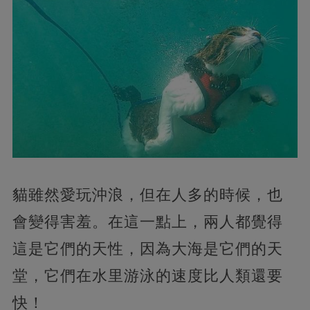
貓雖然愛玩沖浪，但在人多的時候，也
會變得害羞。在這一點上，兩人都覺得
這是它們的天性，因為大海是它們的天
堂，它們在水里游泳的速度比人類還要
快！