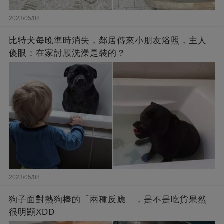
2023/05/08
比特犬每晚準時消失，鄰居傳來小朋友浴照，主人
傻眼：在家討厭洗澡是裝的？
2023/05/08
狗子面對熱狗棒的「兩種反應」，是不是吃貨果然
很明顯XDD