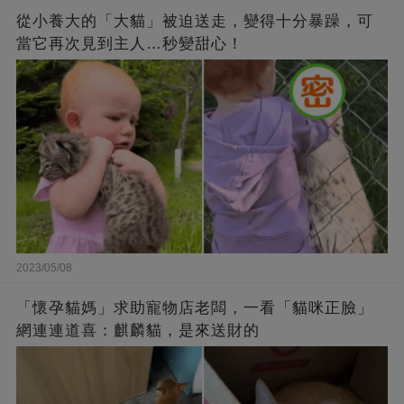
從小養大的「大貓」被迫送走，變得十分暴躁，可
當它再次見到主人…秒變甜心！
2023/05/08
「懷孕貓媽」求助寵物店老闆，一看「貓咪正臉」
網連連道喜：麒麟貓，是來送財的