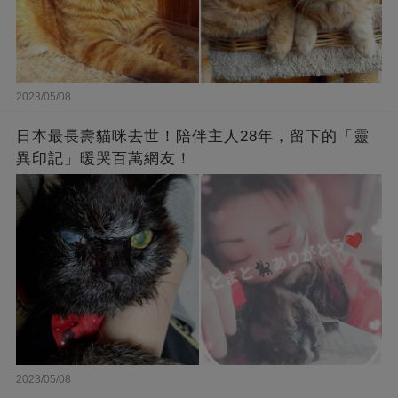
2023/05/08
日本最長壽貓咪去世！陪伴主人28年，留下的「靈
異印記」暖哭百萬網友！
2023/05/08