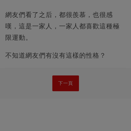
網友們看了之后，都很羨慕，也很感
嘆，這是一家人，一家人都喜歡這種極
限運動。
不知道網友們有沒有這樣的性格？
下一頁