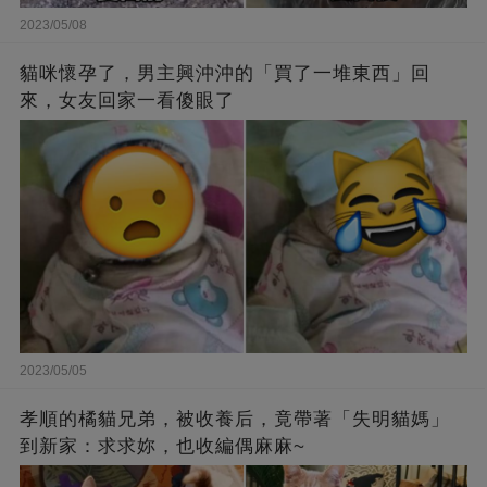
2023/05/08
貓咪懷孕了，男主興沖沖的「買了一堆東西」回
來，女友回家一看傻眼了
2023/05/05
孝順的橘貓兄弟，被收養后，竟帶著「失明貓媽」
到新家：求求妳，也收編偶麻麻~