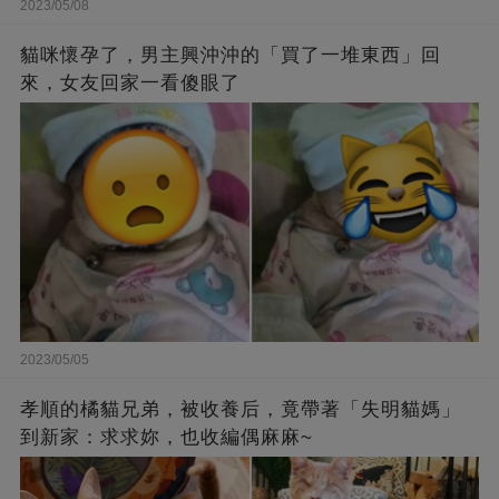
2023/05/08
貓咪懷孕了，男主興沖沖的「買了一堆東西」回
來，女友回家一看傻眼了
2023/05/05
孝順的橘貓兄弟，被收養后，竟帶著「失明貓媽」
到新家：求求妳，也收編偶麻麻~