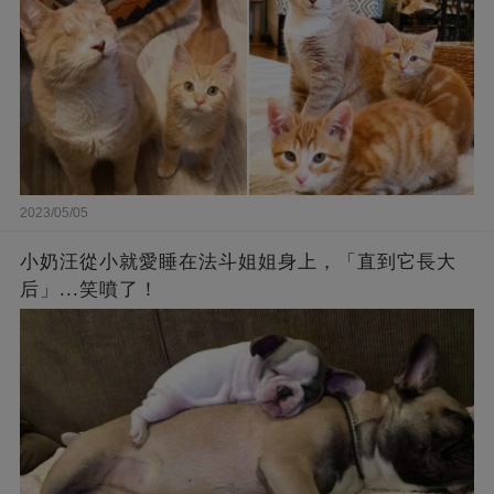
2023/05/05
小奶汪從小就愛睡在法斗姐姐身上，「直到它長大
后」...笑噴了！