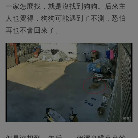
一家怎麼找，就是沒找到狗狗。后來主
人也覺得，狗狗可能遇到了不測，恐怕
再也不會回來了。