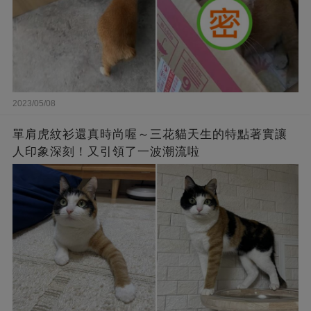
2023/05/08
單肩虎紋衫還真時尚喔～三花貓天生的特點著實讓
人印象深刻！又引領了一波潮流啦