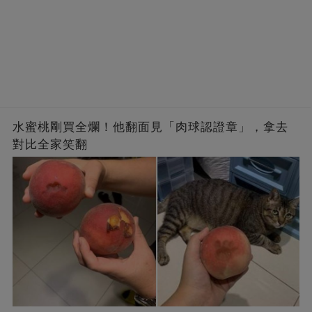
水蜜桃剛買全爛！他翻面見「肉球認證章」，拿去
對比全家笑翻