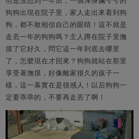
但是沒想到一年后，一個渾身臟兮兮的
狗狗出現在院子里，家人走出來看到狗
狗，都不敢相信自己的眼睛！這不就是
走丟一年的狗狗嗎？主人蹲在院子里撫
摸了它好久，問它這一年到底去哪里
了，怎麼現在才回來？狗狗就站在那里
享受著撫摸，好像離家很久的孩子一
樣，這一幕實在是很感人！以后狗狗一
定要乖乖的，不要再走丟了啊！