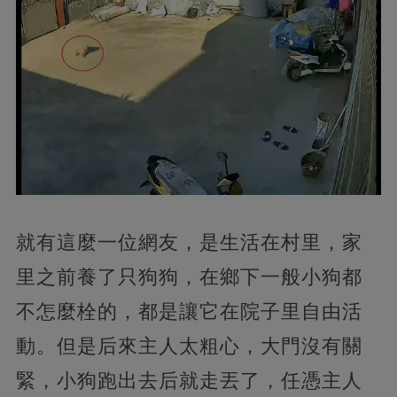
就有這麼一位網友，是生活在村里，家
里之前養了只狗狗，在鄉下一般小狗都
不怎麼栓的，都是讓它在院子里自由活
動。但是后來主人太粗心，大門沒有關
緊，小狗跑出去后就走丟了，任憑主人