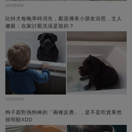
2023/05/08
比特犬每晚準時消失，鄰居傳來小朋友浴照，主人
傻眼：在家討厭洗澡是裝的？
2023/05/08
狗子面對熱狗棒的「兩種反應」，是不是吃貨果然
很明顯XDD