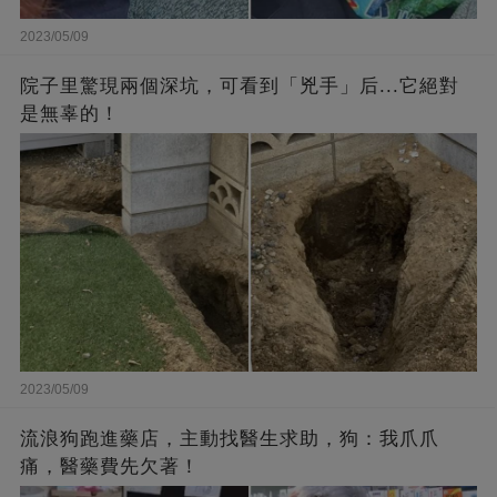
2023/05/09
院子里驚現兩個深坑，可看到「兇手」后...它絕對
是無辜的！
2023/05/09
流浪狗跑進藥店，主動找醫生求助，狗：我爪爪
痛，醫藥費先欠著！