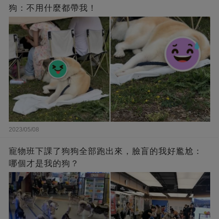
狗：不用什麼都帶我！
2023/05/08
寵物班下課了狗狗全部跑出來，臉盲的我好尷尬：
哪個才是我的狗？