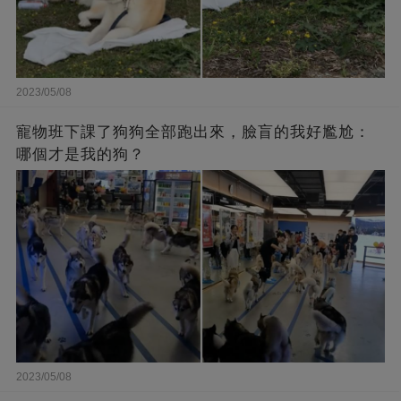
2023/05/08
寵物班下課了狗狗全部跑出來，臉盲的我好尷尬：
哪個才是我的狗？
2023/05/08