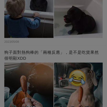
2023/05/08
狗子面對熱狗棒的「兩種反應」，是不是吃貨果然
很明顯XDD