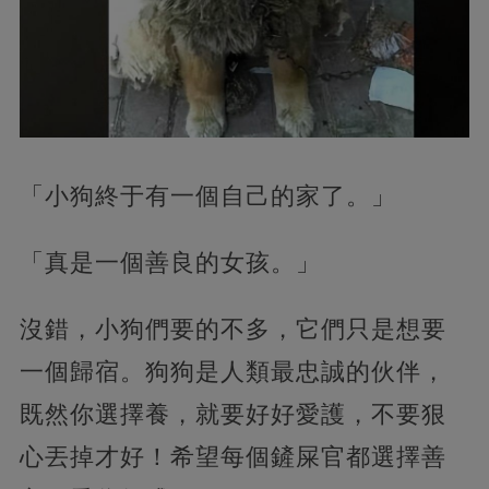
「小狗終于有一個自己的家了。」
「真是一個善良的女孩。」
沒錯，小狗們要的不多，它們只是想要
一個歸宿。狗狗是人類最忠誠的伙伴，
既然你選擇養，就要好好愛護，不要狠
心丟掉才好！希望每個鏟屎官都選擇善