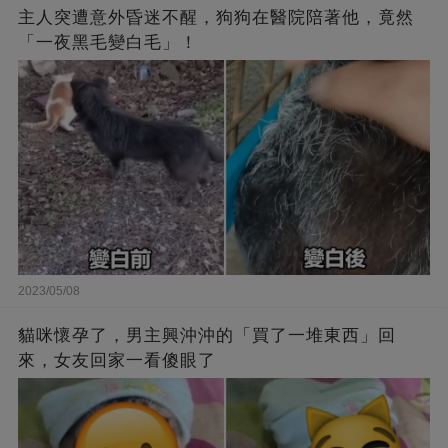
主人突遭意外昏迷不醒，狗狗在醫院陪著他，竟然
「一夜黑毛變白毛」！
2023/05/08
貓咪懷孕了，男主興沖沖的「買了一堆東西」回
來，女友回家一看傻眼了