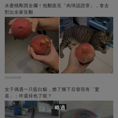
水蜜桃剛買全爛！他翻面見「肉球認證章」，拿去
對比全家笑翻
2023/05/09
女子偶遇一只藍白貓，擼了幾下后發現有「驚
喜」：咋還掉色了呢？
略過