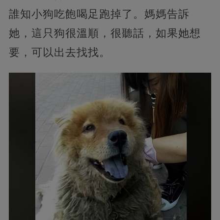
誰知小狗吃飽喝足跑掉了。媽媽告訴
她，這只狗很溫順，很聽話，如果她想
要，可以出去找找。