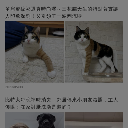
單肩虎紋衫還真時尚喔～三花貓天生的特點著實讓
人印象深刻！又引領了一波潮流啦
2023/05/08
比特犬每晚準時消失，鄰居傳來小朋友浴照，主人
傻眼：在家討厭洗澡是裝的？