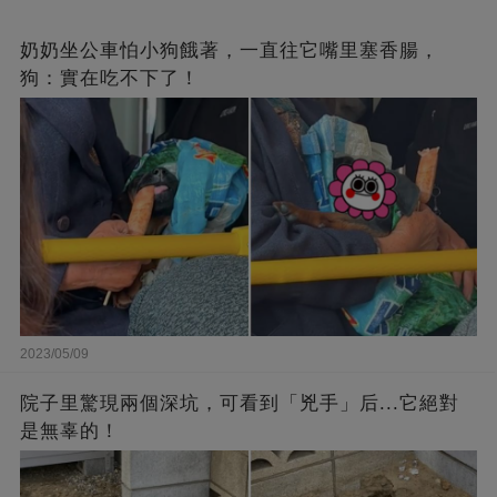
奶奶坐公車怕小狗餓著，一直往它嘴里塞香腸，
狗：實在吃不下了！
2023/05/09
院子里驚現兩個深坑，可看到「兇手」后...它絕對
是無辜的！