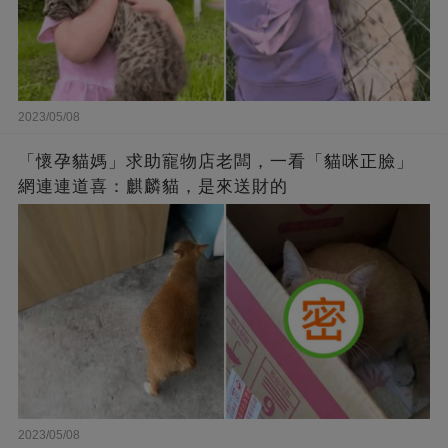
2023/05/08
「懷孕貓媽」求助寵物店老闆，一看「貓咪正臉」
網連連道喜：麒麟貓，是來送財的
2023/05/08