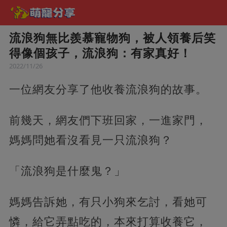
流浪狗無比羨慕寵物狗，被人領養后笑
得像個孩子，流浪狗：有家真好！
2022/11/26
一位網友分享了他收養流浪狗的故事。
前幾天，網友們下班回家，一進家門，
媽媽問她看沒看見一只流浪狗？
「流浪狗是什麼鬼？」
媽媽告訴她，有只小狗來乞討，看她可
憐，給它弄點吃的，本來打算收養它，