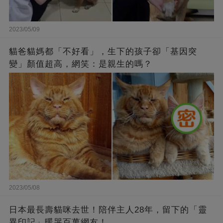
2023/05/09
貓爸貓媽都「不好看」，生下的孩子卻「基因突
變」顏值超高，網笑：是親生的嗎？
2023/05/08
日本最長壽貓咪去世！陪伴主人28年，留下的「靈
異印記」暖哭百萬網友！