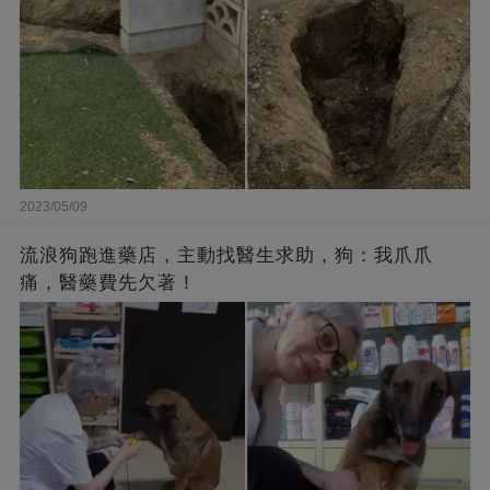
2023/05/09
流浪狗跑進藥店，主動找醫生求助，狗：我爪爪
痛，醫藥費先欠著！