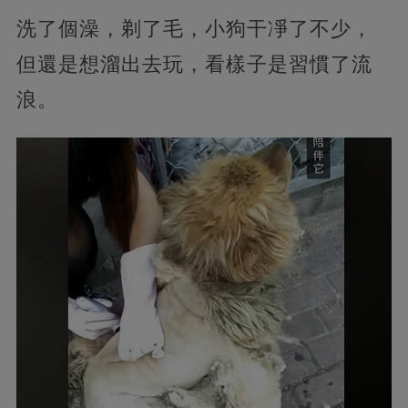
洗了個澡，剃了毛，小狗干凈了不少，
但還是想溜出去玩，看樣子是習慣了流
浪。