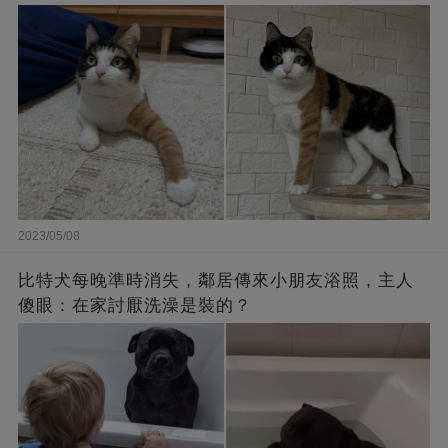
2023/05/08
比特犬每晚準時消失，鄰居傳來小朋友浴照，主人
傻眼：在家討厭洗澡是裝的？