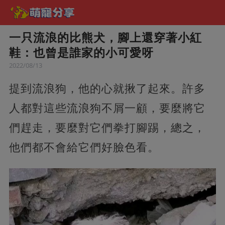
一只流浪的比熊犬，腳上還穿著小紅
鞋：也曾是誰家的小可愛呀
2022/08/13
提到流浪狗，他的心就揪了起來。許多
人都對這些流浪狗不屑一顧，要麼將它
們趕走，要麼對它們拳打腳踢，總之，
他們都不會給它們好臉色看。