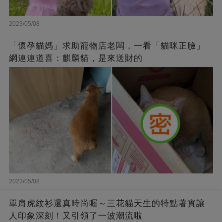
2023/05/08
「懷孕貓媽」求助寵物店老闆，一看「貓咪正臉」
網連連道喜：麒麟貓，是來送財的
2023/05/08
單肩虎紋衫還真時尚喔～三花貓天生的特點著實讓
人印象深刻！又引領了一波潮流啦