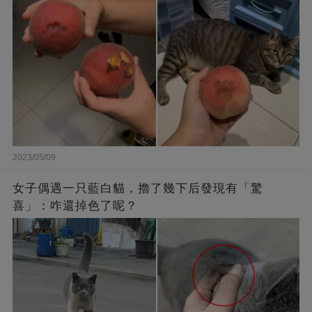
2023/05/09
女子偶遇一只藍白貓，擼了幾下后發現有「驚
喜」：咋還掉色了呢？