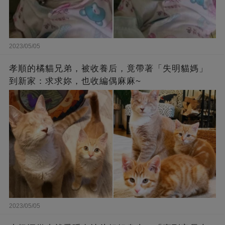
2023/05/05
孝順的橘貓兄弟，被收養后，竟帶著「失明貓媽」
到新家：求求妳，也收編偶麻麻~
2023/05/05