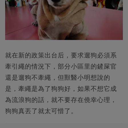
就在新的政策出台后，要求遛狗必須系
牽引繩的情況下，部分小區里的鏟屎官
還是遛狗不牽繩，但獸醫小明想說的
是，牽繩是為了狗狗好，如果不想它成
為流浪狗的話，就不要存在僥幸心理，
狗狗真丟了就太可惜了。