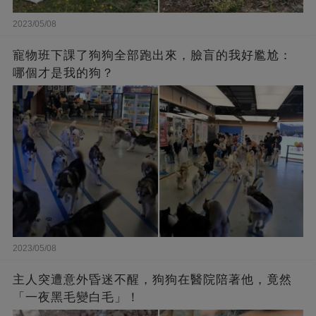
2023/05/08
寵物班下課了狗狗全部跑出來，臉盲的我好尷尬：
哪個才是我的狗？
2023/05/08
主人突遭意外昏迷不醒，狗狗在醫院陪著他，竟然
「一夜黑毛變白毛」！