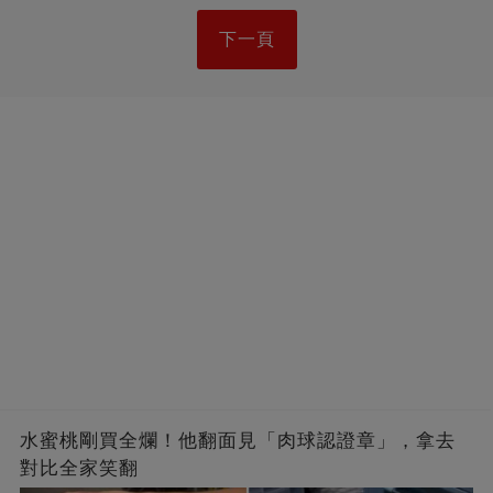
下一頁
水蜜桃剛買全爛！他翻面見「肉球認證章」，拿去
對比全家笑翻