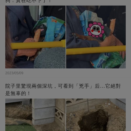
狗：實在吃不下了！
2023/05/09
院子里驚現兩個深坑，可看到「兇手」后...它絕對
是無辜的！