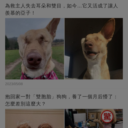
為救主人失去耳朵和雙目，如今…它又活成了讓人
羨慕的亞子！
2023/05/08
抱回家一對「雙胞胎」狗狗，養了一個月后懵了：
怎麼差別這麼大？