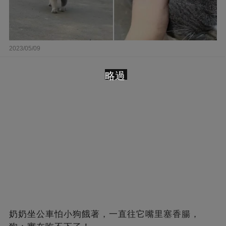
2023/05/09
略過
奶奶坐公車怕小狗餓著，一直往它嘴里塞香腸，