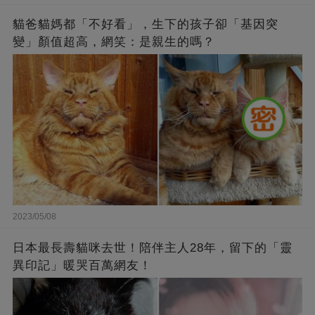
貓爸貓媽都「不好看」，生下的孩子卻「基因突
變」顏值超高，網笑：是親生的嗎？
2023/05/08
日本最長壽貓咪去世！陪伴主人28年，留下的「靈
異印記」暖哭百萬網友！