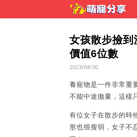
女孩散步撿到
價值6位數
2023/04/30
養寵物是一件非常重
不能中途拋棄，這樣
有位女子在散步的時
形也很瘦弱，女子不