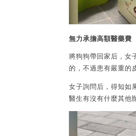
無力承擔高額醫藥費
將狗狗帶回家后，女
的，不過患有嚴重的
女子詢問后，得知如果
醫生有沒有什麼其他