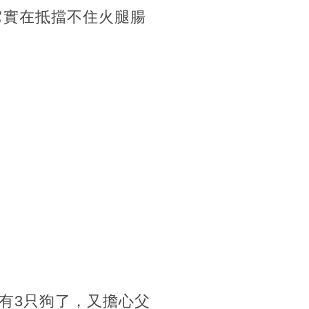
它實在抵擋不住火腿腸
有3只狗了，又擔心父