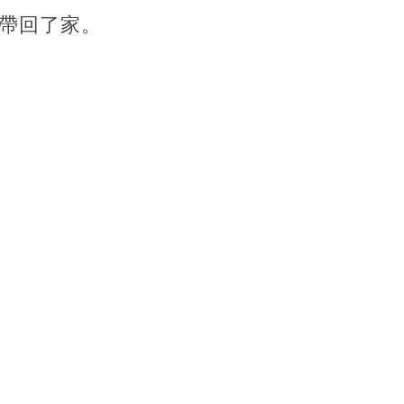
帶回了家。