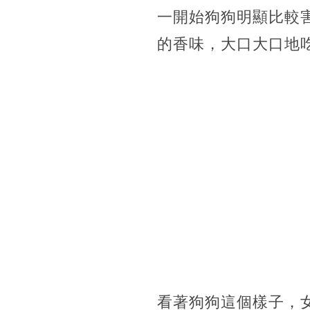
一開始狗狗明顯比較
的香味，大口大口地
看著狗狗這個樣子，