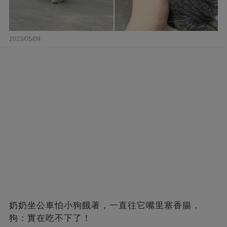
2023/05/09
奶奶坐公車怕小狗餓著，一直往它嘴里塞香腸，
狗：實在吃不下了！