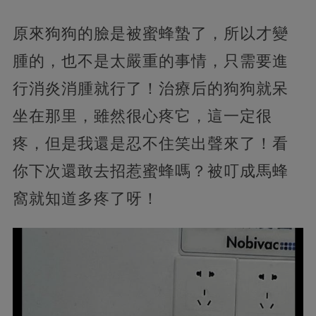
原來狗狗的臉是被蜜蜂蟄了，所以才變
腫的，也不是太嚴重的事情，只需要進
行消炎消腫就行了！治療后的狗狗就呆
坐在那里，雖然很心疼它，這一定很
疼，但是我還是忍不住笑出聲來了！看
你下次還敢去招惹蜜蜂嗎？被叮成馬蜂
窩就知道多疼了呀！