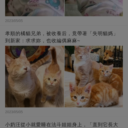
2023/05/05
孝順的橘貓兄弟，被收養后，竟帶著「失明貓媽」
到新家：求求妳，也收編偶麻麻~
2023/05/05
小奶汪從小就愛睡在法斗姐姐身上，「直到它長大