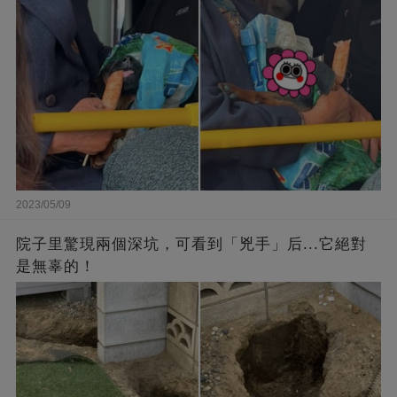
2023/05/09
院子里驚現兩個深坑，可看到「兇手」后...它絕對
是無辜的！