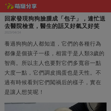
回家發現狗狗臉腫成「包子」，連忙送
去醫院檢查，醫生的話又好氣又好笑
2023/04/24
養過狗狗的人都知道，它們的各種行為
都像是個孩子一樣，相當于是人類3歲的
智商。所以主人也要對它們多寬容一點
大度一點，它們調皮搗蛋也是天性。不
過有時候看到它們闖禍后的樣子，實在
是讓人想笑呢！