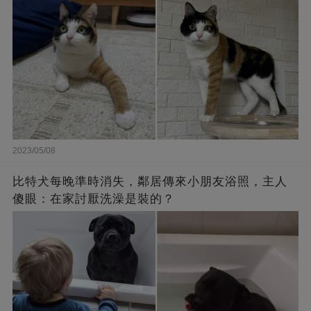
2023/05/08
比特犬每晚準時消失，鄰居傳來小朋友浴照，主人
傻眼：在家討厭洗澡是裝的？