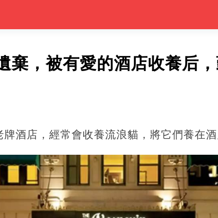
遺棄，被有愛的酒店收養后，
老牌酒店，經常會收養流浪貓，將它們養在酒