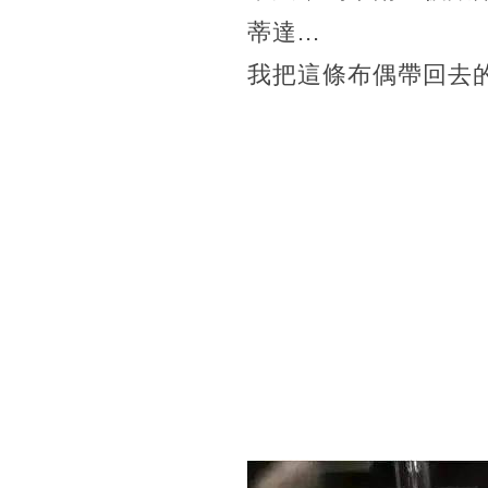
蒂達...
我把這條布偶帶回去