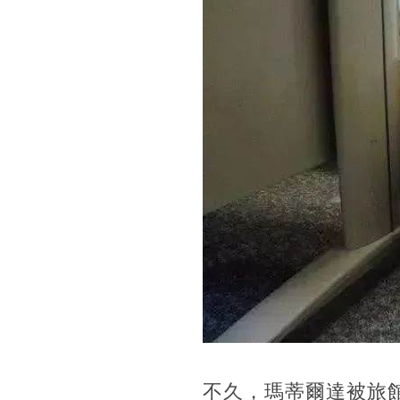
不久，瑪蒂爾達被旅