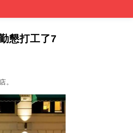
勤懇打工了7
店。