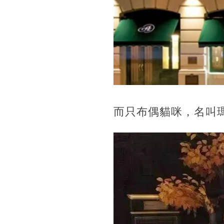
而只布偶貓咪，名叫瑪