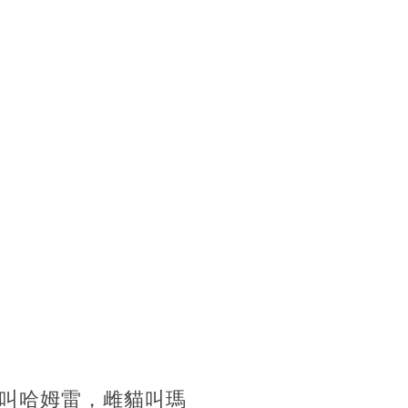
叫哈姆雷，雌貓叫瑪