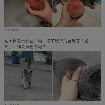
2023/05/09
女子偶遇一只藍白貓，擼了幾下后發現有「驚
喜」：咋還掉色了呢？
2023/05/09