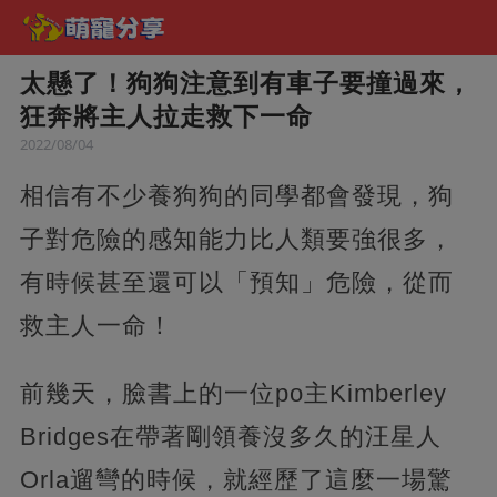
太懸了！狗狗注意到有車子要撞過來，
狂奔將主人拉走救下一命
2022/08/04
相信有不少養狗狗的同學都會發現，狗
子對危險的感知能力比人類要強很多，
有時候甚至還可以「預知」危險，從而
救主人一命！
前幾天，臉書上的一位po主Kimberley
Bridges在帶著剛領養沒多久的汪星人
Orla遛彎的時候，就經歷了這麼一場驚