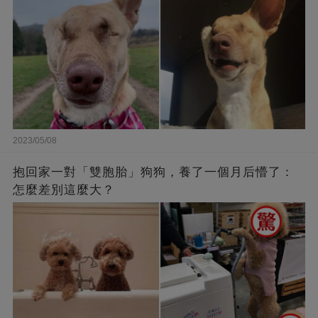
2023/05/08
抱回家一對「雙胞胎」狗狗，養了一個月后懵了：
怎麼差別這麼大？