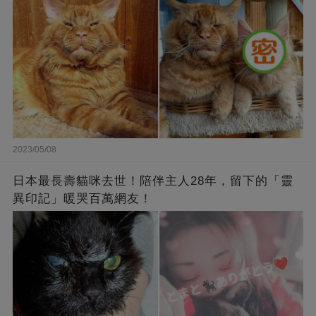
2023/05/08
日本最長壽貓咪去世！陪伴主人28年，留下的「靈
異印記」暖哭百萬網友！