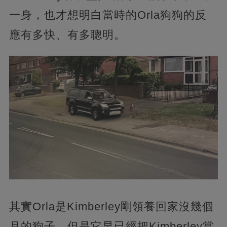
一身，也才想明白當時的Orla狗狗的反
應有多快、有多聰明。
其實Orla是Kimberley剛領養回家沒幾個
月的狗子，但是它早已經把Kimberley當