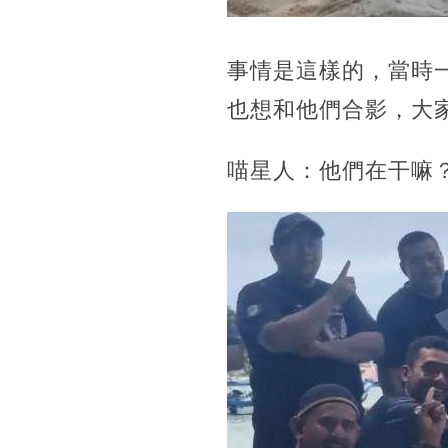
事情是這樣的，當時
也想和他們合影，大
喵星人：他們在干嘛