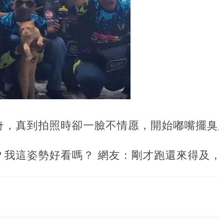
奇，真到拍照時卻一臉不情愿，開始嘟嘴擺臭
？我這姿勢好看嗎？ 網友：剛才跑還來得及