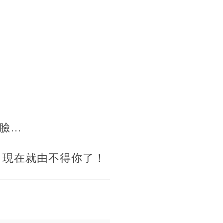
臉…
，現在就由不得你了！