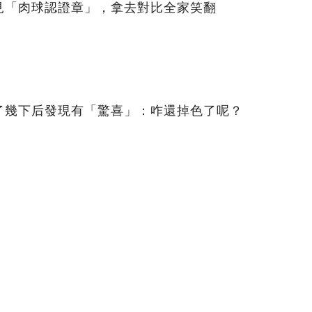
見「肉球認證章」，拿去對比全家笑翻
了幾下后發現有「驚喜」：咋還掉色了呢？