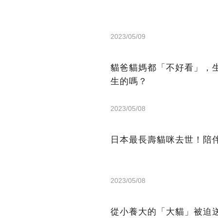
2023/05/09
貓爸貓媽都「不好看」，
生的嗎？
2023/05/08
日本最長壽貓咪去世！陪
2023/05/08
從小養大的「大貓」被迫