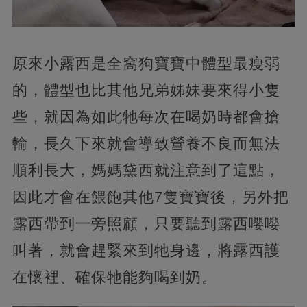
原來小露西是全窩狗寶寶中體型最瘦弱
的，體型也比其他兄弟姊妹要來得小隻
些，就因為如此牠每次在喝奶時都會搶
輸，長久下來就會導致營養不良而無法
順利長大，媽媽黛西就注意到了這點，
因此才會在餵飽其他7隻寶寶後，另外把
露西帶到一旁照顧，只要聽到露西嚶嚶
叫著，就會趕緊來到牠身邊，將露西護
在懷裡、確保牠能夠喝到奶。