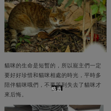
貓咪的生命是短暫的，所以寵主們一定
要好好珍惜和貓咪相處的時光，平時多
陪伴貓咪哦們，不要等到失去了貓咪才
略過
來后悔。