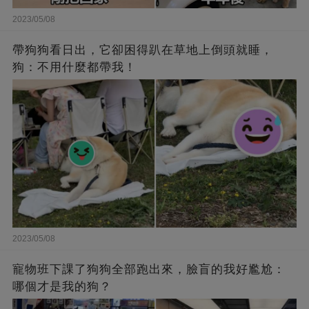
2023/05/08
帶狗狗看日出，它卻困得趴在草地上倒頭就睡，
狗：不用什麼都帶我！
2023/05/08
寵物班下課了狗狗全部跑出來，臉盲的我好尷尬：
哪個才是我的狗？