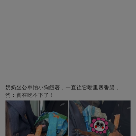
奶奶坐公車怕小狗餓著，一直往它嘴里塞香腸，
狗：實在吃不下了！