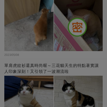
2023/05/08
單肩虎紋衫還真時尚喔～三花貓天生的特點著實讓
人印象深刻！又引領了一波潮流啦