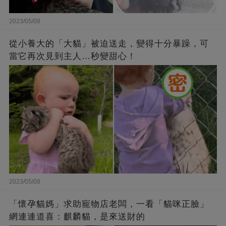
2023/05/08
從小養大的「大貓」被迫送走，變得十分暴躁，可
當它再次見到主人…秒變甜心！
2023/05/08
「懷孕貓媽」求助寵物店老闆，一看「貓咪正臉」
網連連道喜：麒麟貓，是來送財的