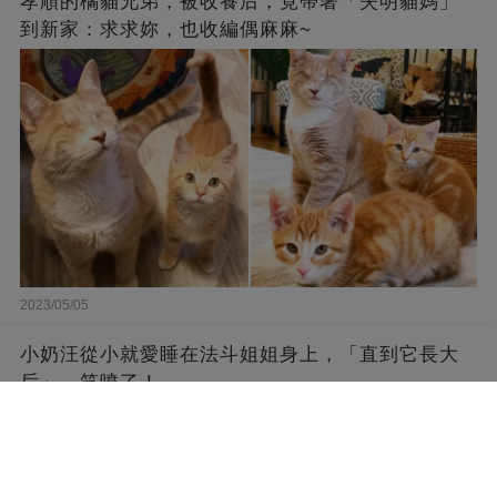
孝順的橘貓兄弟，被收養后，竟帶著「失明貓媽」
到新家：求求妳，也收編偶麻麻~
2023/05/05
小奶汪從小就愛睡在法斗姐姐身上，「直到它長大
后」...笑噴了！