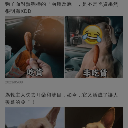
狗子面對熱狗棒的「兩種反應」，是不是吃貨果然
很明顯XDD
2023/05/08
為救主人失去耳朵和雙目，如今…它又活成了讓人
羨慕的亞子！