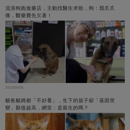
流浪狗跑進藥店，主動找醫生求助，狗：我爪爪
痛，醫藥費先欠著！
2023/05/09
貓爸貓媽都「不好看」，生下的孩子卻「基因突
變」顏值超高，網笑：是親生的嗎？