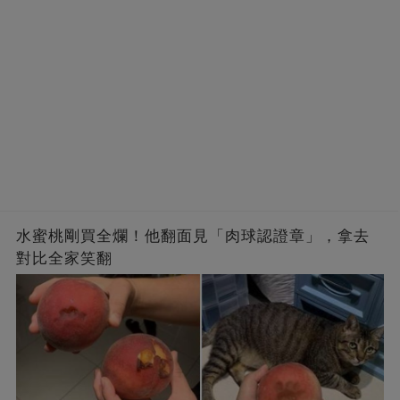
水蜜桃剛買全爛！他翻面見「肉球認證章」，拿去
對比全家笑翻