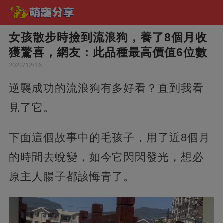
女孩散步時撿到流浪狗，養了8個月收
獲驚喜，網友：此品種最高價值6位數
2022/12/16
逆襲成功的流浪狗有多好看？直到我看
見了它。
下面這個故事中的毛孩子，用了近8個月
的時間去蛻變，如今它閃閃發光，想必
原主人腸子都該悔青了。