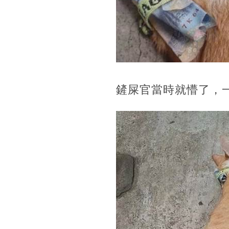
鏟屎官當時就懵了，