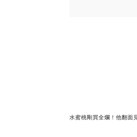
水蜜桃剛買全爛！他翻面