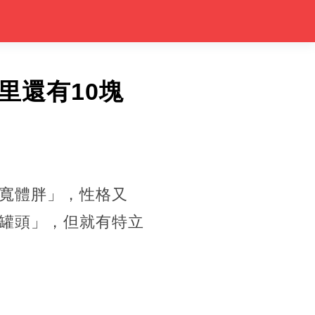
里還有10塊
寬體胖」，性格又
罐頭」，但就有特立