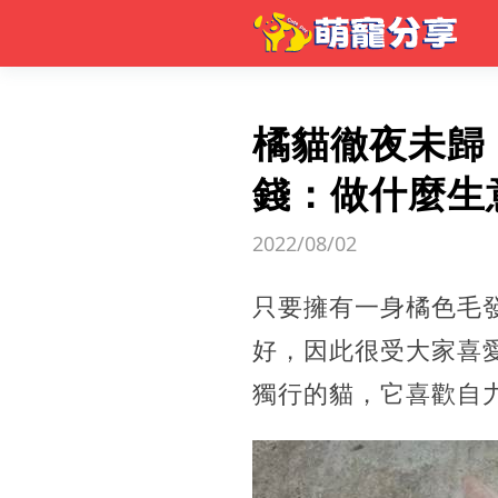
橘貓徹夜未歸
錢：做什麼生
2022/08/02
只要擁有一身橘色毛
好，因此很受大家喜
獨行的貓，它喜歡自