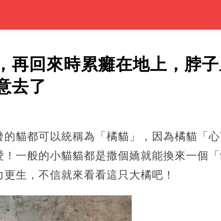
，再回來時累癱在地上，脖子
意去了
發的貓都可以統稱為「橘貓」，因為橘貓「心
愛！一般的小貓貓都是撒個嬌就能換來一個「
力更生，不信就來看看這只大橘吧！