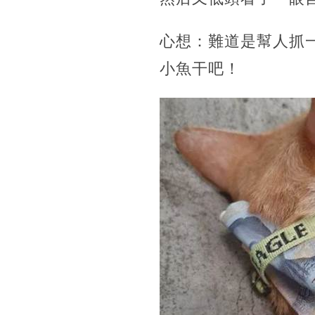
心想：難道是幫人抓
小魚干吧！