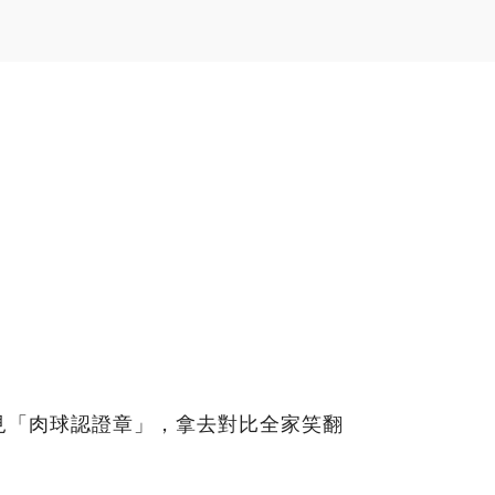
見「肉球認證章」，拿去對比全家笑翻