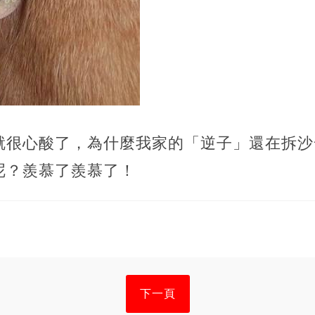
就很心酸了，為什麼我家的「逆子」還在拆沙
呢？羨慕了羨慕了！
下一頁