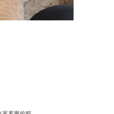
自家累癱的貓，