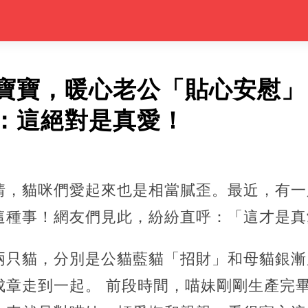
寶寶，暖心老公「貼心安慰」
：這絕對是真愛！
情，貓咪們愛起來也是相當膩歪。最近，有一
這種事！網友們見此，紛紛直呼：「這才是真
兩只貓，分別是公貓藍貓「招財」和母貓銀漸
成章走到一起。 前段時間，喵妹剛剛生產完