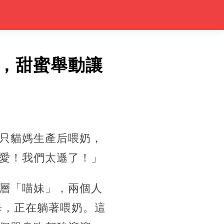
，甜蜜舉動讓
只貓媽生產后喂奶，
愛！我們太遜了！」
層「喵妹」，兩個人
畢，正在躺著喂奶。這