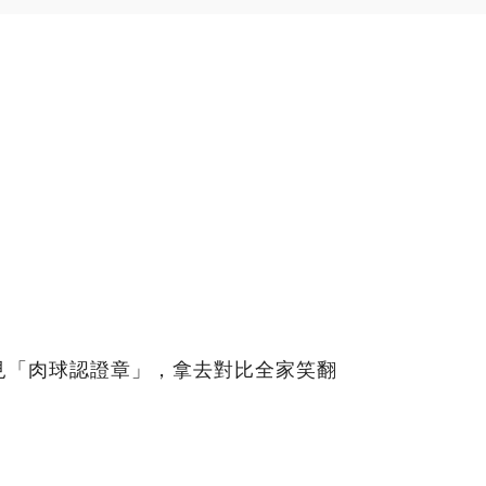
見「肉球認證章」，拿去對比全家笑翻