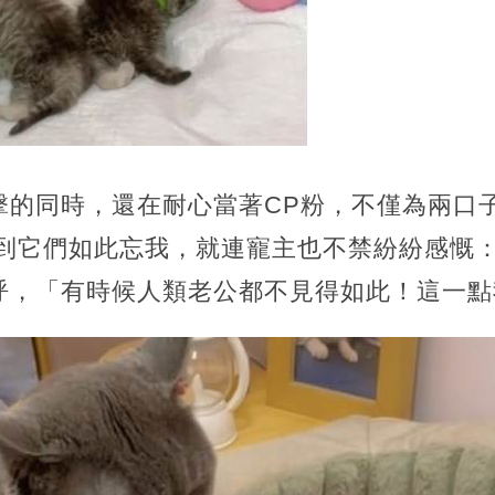
擊的同時，還在耐心當著CP粉，不僅為兩口
看到它們如此忘我，就連寵主也不禁紛紛感慨
呼，「有時候人類老公都不見得如此！這一點