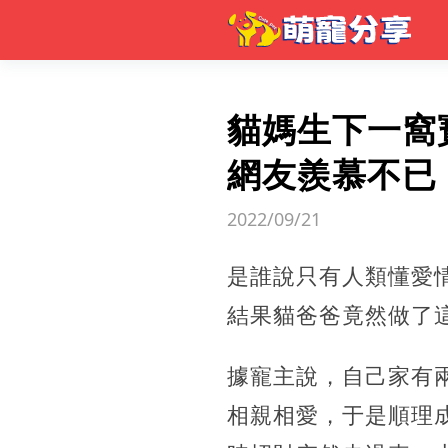
貓媽生下一窩
網友羨慕不已
2022/09/21
是誰說只有人類懂愛
結果貓爸爸竟然做了
據寵主說，自己家有
相親相愛，于是順理