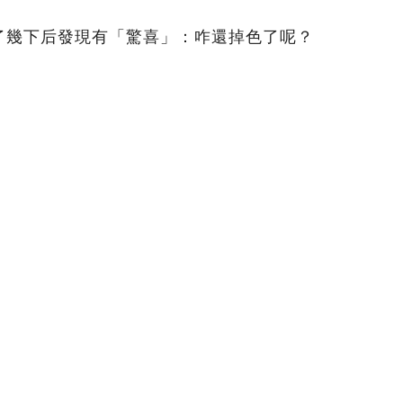
了幾下后發現有「驚喜」：咋還掉色了呢？