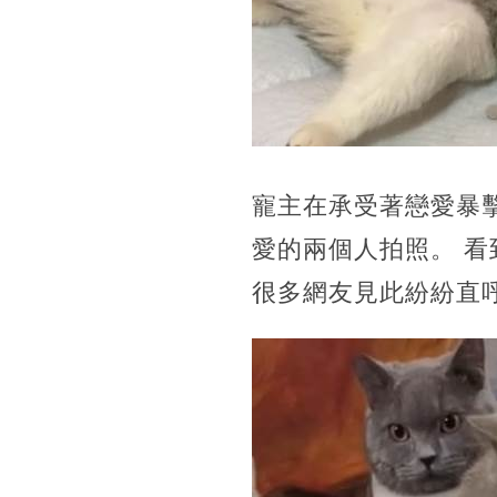
寵主在承受著戀愛暴
愛的兩個人拍照。 
很多網友見此紛紛直