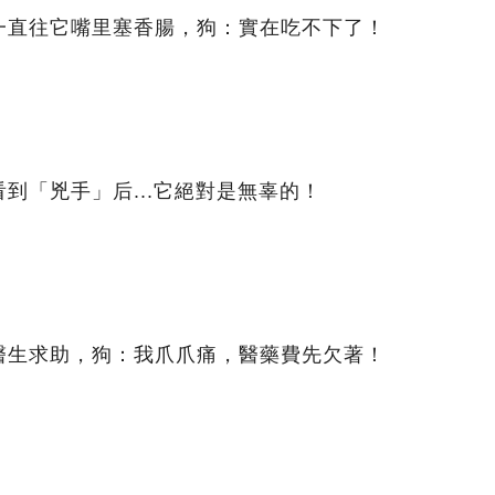
一直往它嘴里塞香腸，狗：實在吃不下了！
到「兇手」后...它絕對是無辜的！
醫生求助，狗：我爪爪痛，醫藥費先欠著！