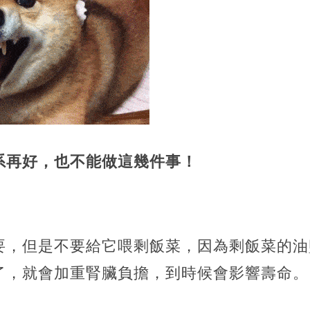
系再好，也不能做這幾件事！
」
要，但是不要給它喂剩飯菜，因為剩飯菜的油
了，就會加重腎臟負擔，到時候會影響壽命。