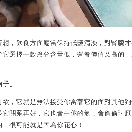
著想，飲食方面應當保持低鹽清淡，對腎臟才
給它選擇一款鹽分含量低，營養價值又高的，
狗子」
有欲，它就是無法接受你當著它的面對其他狗
跟它關系再好，它也會生你的氣，會偷偷討厭
的，很可能就是因為你花心！