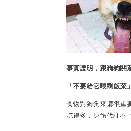
事實證明，跟狗狗關
「不要給它喂剩飯菜
食物對狗狗來講很重
吃得多，身體代謝不