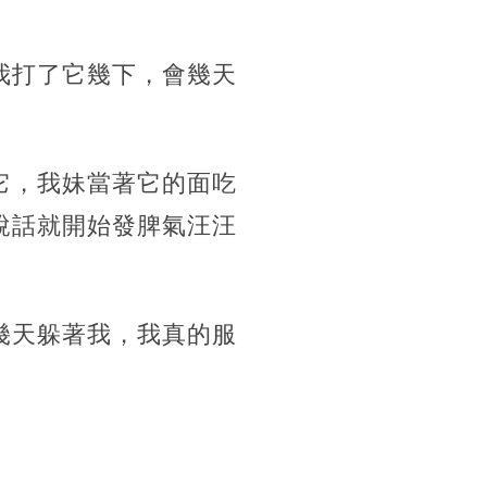
我打了它幾下，會幾天
它，我妹當著它的面吃
說話就開始發脾氣汪汪
幾天躲著我，我真的服