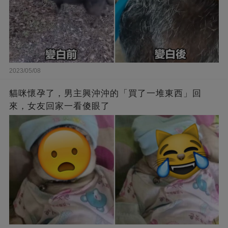
2023/05/08
貓咪懷孕了，男主興沖沖的「買了一堆東西」回
來，女友回家一看傻眼了