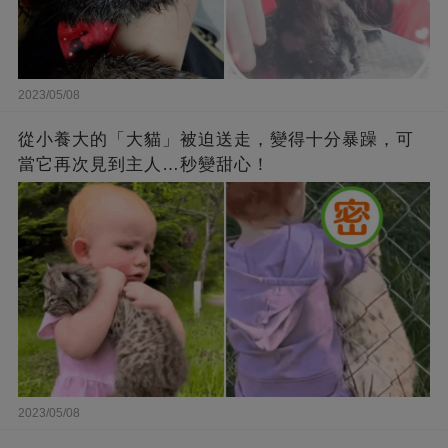
2023/05/08
從小養大的「大貓」被迫送走，變得十分暴躁，可
當它再次見到主人…秒變甜心！
2023/05/08