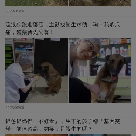
2023/05/09
流浪狗跑進藥店，主動找醫生求助，狗：我爪爪
痛，醫藥費先欠著！
2023/05/09
貓爸貓媽都「不好看」，生下的孩子卻「基因突
變」顏值超高，網笑：是親生的嗎？