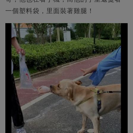
一個塑料袋，里面裝著雞腿！