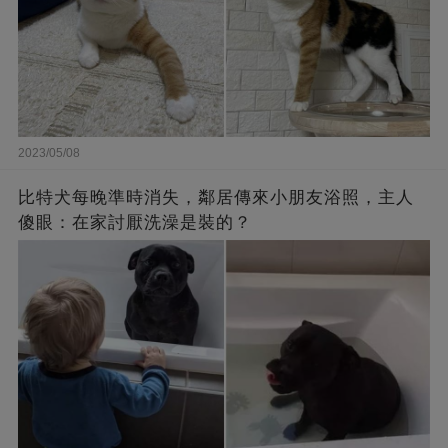
2023/05/08
比特犬每晚準時消失，鄰居傳來小朋友浴照，主人
傻眼：在家討厭洗澡是裝的？