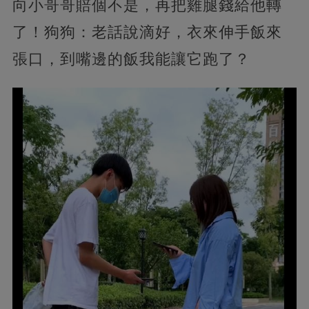
向小哥哥賠個不是，再把雞腿錢給他轉
了！狗狗：老話說滴好，衣來伸手飯來
張口，到嘴邊的飯我能讓它跑了？