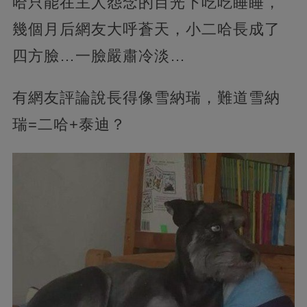
哈只能在主人怨念的目光下吃吃睡睡，
幾個月后網友大呼蒼天，小二哈長成了
四方臉…一臉嚴肅冷淡…
有網友評論說長得像雪納瑞，難道雪納
瑞=二哈+泰迪？