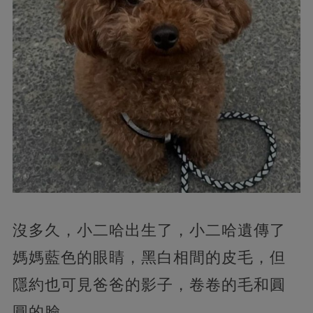
沒多久，小二哈出生了，小二哈遺傳了
媽媽藍色的眼睛，黑白相間的皮毛，但
隱約也可見爸爸的影子，卷卷的毛和圓
圓的臉。