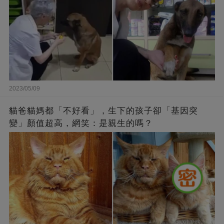
2023/05/09
貓爸貓媽都「不好看」，生下的孩子卻「基因突
變」顏值超高，網笑：是親生的嗎？