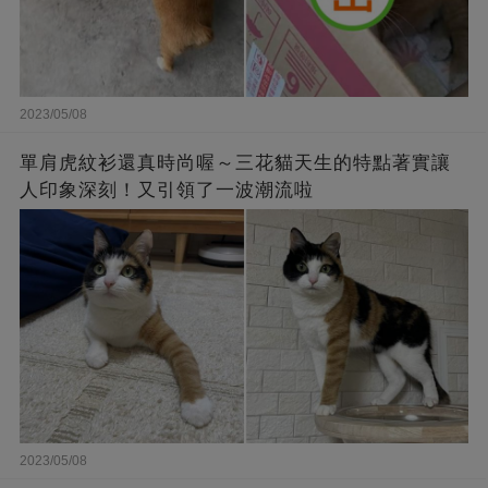
2023/05/08
單肩虎紋衫還真時尚喔～三花貓天生的特點著實讓
人印象深刻！又引領了一波潮流啦
2023/05/08