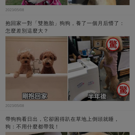
2023/05/08
抱回家一對「雙胞胎」狗狗，養了一個月后懵了：
怎麼差別這麼大？
2023/05/08
帶狗狗看日出，它卻困得趴在草地上倒頭就睡，
狗：不用什麼都帶我！