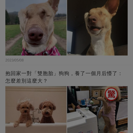
2023/05/08
抱回家一對「雙胞胎」狗狗，養了一個月后懵了：
怎麼差別這麼大？