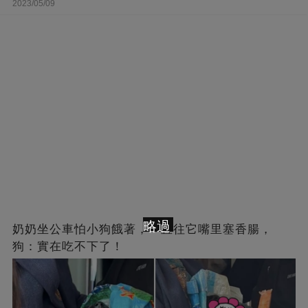
2023/05/09
略過
奶奶坐公車怕小狗餓著，一直往它嘴里塞香腸，
狗：實在吃不下了！