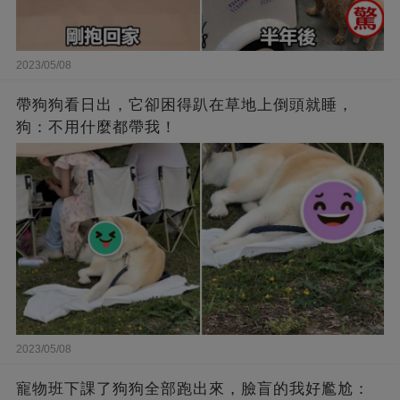
2023/05/08
帶狗狗看日出，它卻困得趴在草地上倒頭就睡，
狗：不用什麼都帶我！
2023/05/08
寵物班下課了狗狗全部跑出來，臉盲的我好尷尬：