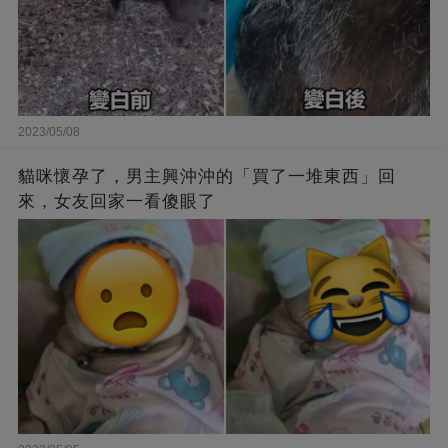
2023/05/08
貓咪懷孕了，男主興沖沖的「買了一堆東西」回
來，女友回家一看傻眼了