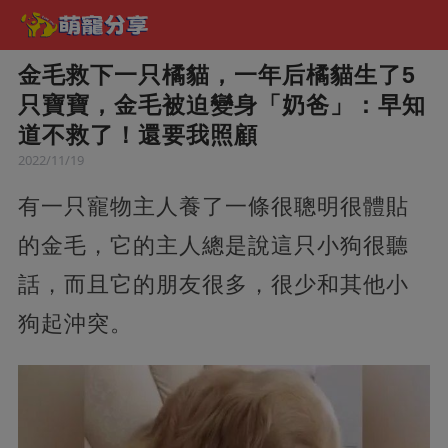
金毛救下一只橘貓，一年后橘貓生了5
只寶寶，金毛被迫變身「奶爸」：早知
道不救了！還要我照顧
2022/11/19
有一只寵物主人養了一條很聰明很體貼
的金毛，它的主人總是說這只小狗很聽
話，而且它的朋友很多，很少和其他小
狗起沖突。