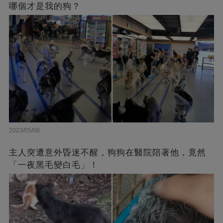
哪個才是我的狗？
2023/05/08
主人突遭意外昏迷不醒，狗狗在醫院陪著他，竟然
「一夜黑毛變白毛」！