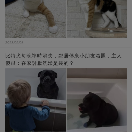
2023/05/08
比特犬每晚準時消失，鄰居傳來小朋友浴照，主人
傻眼：在家討厭洗澡是裝的？