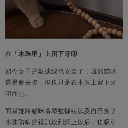
在「木珠串」上留下牙印
如今女子的數據線也安全了，雖然貓咪
還是會去咬，但也只是在木珠上留下牙
印而已。
而當她將貓咪啃壞數據線以及自己換了
木珠防啃的視訊放到網上以后，也吸引