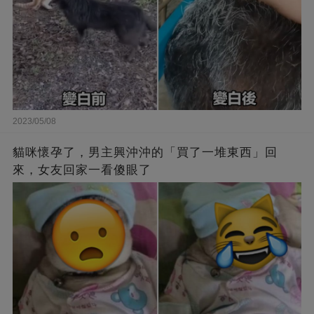
2023/05/08
貓咪懷孕了，男主興沖沖的「買了一堆東西」回
來，女友回家一看傻眼了