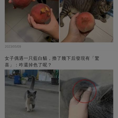
2023/05/09
女子偶遇一只藍白貓，擼了幾下后發現有「驚
喜」：咋還掉色了呢？