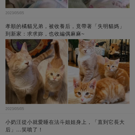
2023/05/05
孝順的橘貓兄弟，被收養后，竟帶著「失明貓媽」
到新家：求求妳，也收編偶麻麻~
2023/05/05
小奶汪從小就愛睡在法斗姐姐身上，「直到它長大
后」...笑噴了！