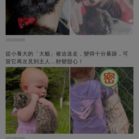
2023/05/08
從小養大的「大貓」被迫送走，變得十分暴躁，可
當它再次見到主人…秒變甜心！
2023/05/08