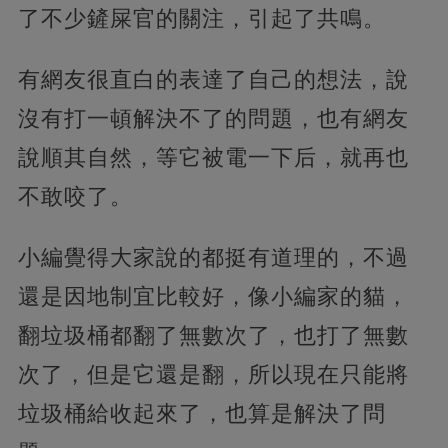
了不少鏟屎官的關注，引起了共鳴。
有網友很直白的表達了自己的想法，說
沒有打一頓解決不了的問題，也有網友
說順其自然，等它被電一下后，就再也
不敢咬了。
小編覺得大家說的都挺有道理的，不過
還是因地制宜比較好，像小編家的貓，
翻垃圾桶都翻了無數次了，也打了無數
次了，但是它還是翻，所以現在只能將
垃圾桶給收起來了，也算是解決了問