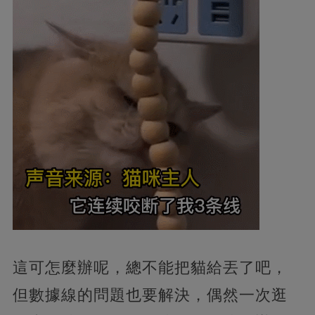
這可怎麼辦呢，總不能把貓給丟了吧，
但數據線的問題也要解決，偶然一次逛