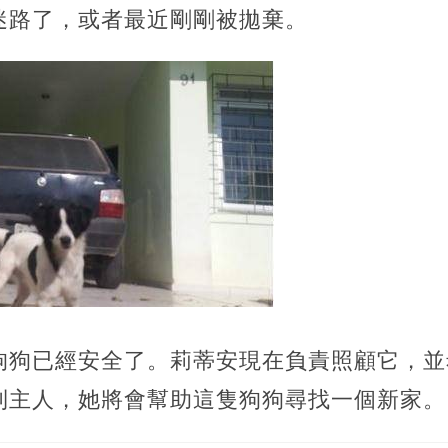
迷路了，或者最近剛剛被拋棄。
狗狗已經安全了。莉蒂安現在負責照顧它，並
到主人，她將會幫助這隻狗狗尋找一個新家。