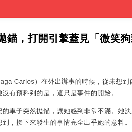
拋錨，打開引擎蓋見「微笑狗
 Braga Carlos）在外出辦事的時候，從
她沒有預料到的是，這只是事件的開始。
安的車子突然拋錨，讓她感到非常不滿。她決
想到，接下來發生的事情完全出乎她的意料。