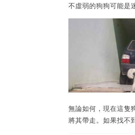
不虛弱的狗狗可能是
無論如何，現在這隻
將其帶走。如果找不