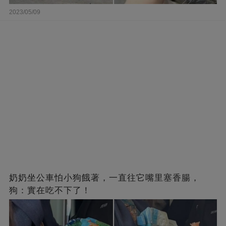
2023/05/09
奶奶坐公車怕小狗餓著，一直往它嘴里塞香腸，
狗：實在吃不下了！