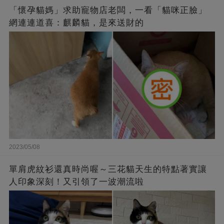
「懷孕貓媽」求助寵物店老闆，一看「貓咪正臉」
網連連道喜：麒麟貓，是來送財的
2023/05/08
單肩虎紋衫還真時尚喔～三花貓天生的特點著實讓
人印象深刻！又引領了一波潮流啦