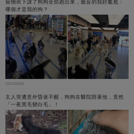
寵物班下課了狗狗全部跑出來，臉盲的我好尷尬：
哪個才是我的狗？
2023/05/08
主人突遭意外昏迷不醒，狗狗在醫院陪著他，竟然
「一夜黑毛變白毛」！