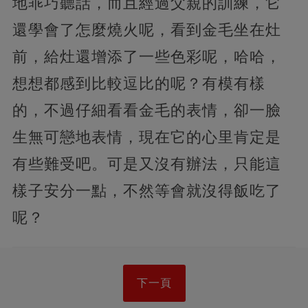
地乖巧聽話，而且經過父親的訓練，它
還學會了怎麼燒火呢，看到金毛坐在灶
前，給灶還增添了一些色彩呢，哈哈，
想想都感到比較逗比的呢？有模有樣
的，不過仔細看看金毛的表情，卻一臉
生無可戀地表情，現在它的心里肯定是
有些難受吧。可是又沒有辦法，只能這
樣子安分一點，不然等會就沒得飯吃了
呢？
下一頁