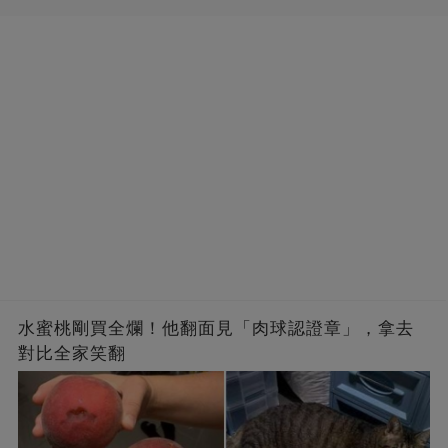
水蜜桃剛買全爛！他翻面見「肉球認證章」，拿去
對比全家笑翻