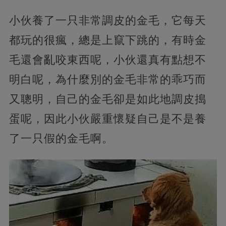
小伙養了一只非常調皮的金毛，它每天
都玩的很瘋，總是上竄下跳的，有時金
毛還會亂咬東西呢，小伙還真有點想不
明白呢，為什麼別的金毛非常的乖巧而
又聰明，自己的金毛卻是如此地調皮搗
蛋呢，因此小伙嚴重懷疑自己是不是養
了一只假的金毛啊。