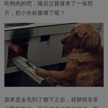
吃狗肉的吧，隨后父親發來了一張照
片，把小伙給樂壞了呢？
原來是金毛到了鄉下之后，就變得非常