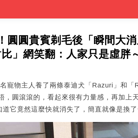
！圓圓貴賓剃毛後「瞬間大消
對比」網笑翻：人家只是虛胖
名寵物主人養了兩條泰迪犬「Razuri」和「R
身材魁梧，圓滾滾的，看起來很有力量感，再加
知道它竟然這麼快就消失了，簡直就像是換了