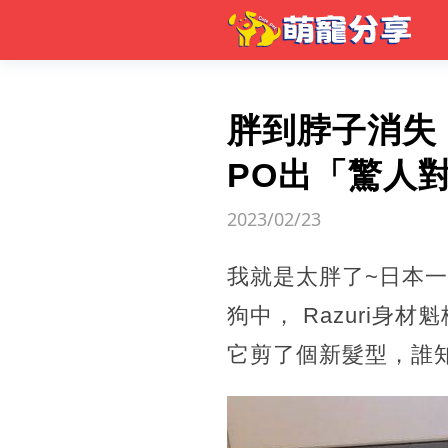
胖到脖子消失
PO出「驚人
2023/02/23
我就是太胖了~日本一
狗中， Razuri
它剪了個新髮型，誰