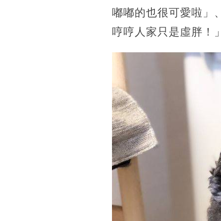
嘟嘟的也很可愛啦」
哼哼人家只是虛胖！