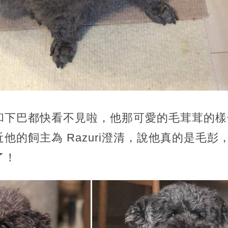
脖子和下巴都快看不見啦，他那可愛的毛茸茸的
他的飼主為 Razuri澄清，說他真的是毛
了！