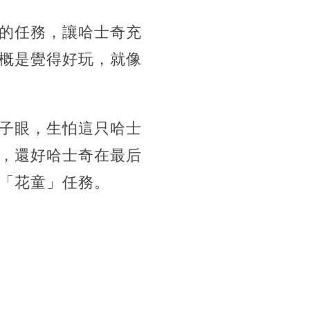
的任務，讓哈士奇充
概是覺得好玩，就像
子眼，生怕這只哈士
，還好哈士奇在最后
「花童」任務。