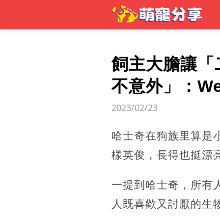
飼主大膽讓「
不意外」：W
2023/02/23
哈士奇在狗族里算是
樣英俊，長得也挺漂
一提到哈士奇，所有
人既喜歡又討厭的生