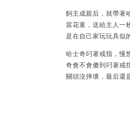
飼主成親后，就帶著
當花童，送給主人一
是在自己家玩玩具似
哈士奇叼著戒指，慢
奇會不會傻到叼著戒
關頭沒摔壞，最后還