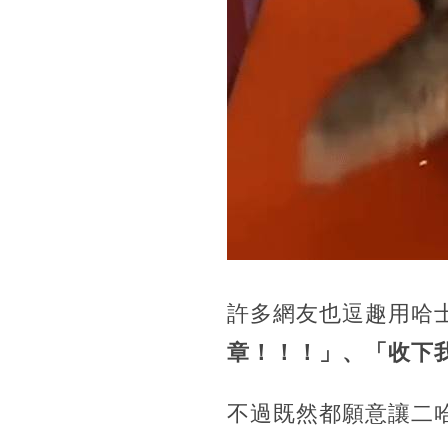
許多網友也逗趣用哈
章！！！」、「
收下
不過既然都願意讓二