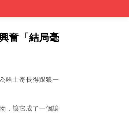
興奮「結局毫
為哈士奇長得跟狼一
物，讓它成了一個讓