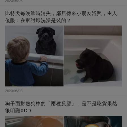
2023/05/08
比特犬每晚準時消失，鄰居傳來小朋友浴照，主人
傻眼：在家討厭洗澡是裝的？
2023/05/08
狗子面對熱狗棒的「兩種反應」，是不是吃貨果然
很明顯XDD