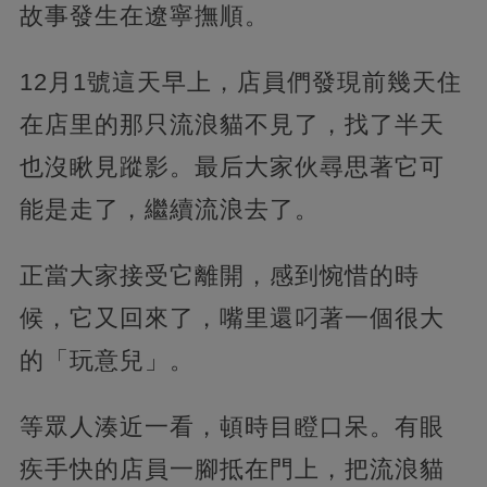
故事發生在遼寧撫順。
12月1號這天早上，店員們發現前幾天住
在店里的那只流浪貓不見了，找了半天
也沒瞅見蹤影。最后大家伙尋思著它可
能是走了，繼續流浪去了。
正當大家接受它離開，感到惋惜的時
候，它又回來了，嘴里還叼著一個很大
的「玩意兒」。
等眾人湊近一看，頓時目瞪口呆。有眼
疾手快的店員一腳抵在門上，把流浪貓