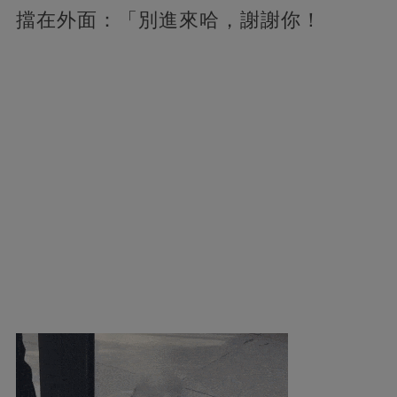
擋在外面：「別進來哈，謝謝你！