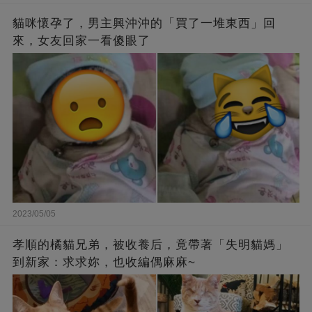
貓咪懷孕了，男主興沖沖的「買了一堆東西」回
來，女友回家一看傻眼了
2023/05/05
孝順的橘貓兄弟，被收養后，竟帶著「失明貓媽」
到新家：求求妳，也收編偶麻麻~