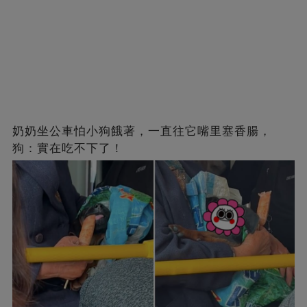
奶奶坐公車怕小狗餓著，一直往它嘴里塞香腸，
狗：實在吃不下了！