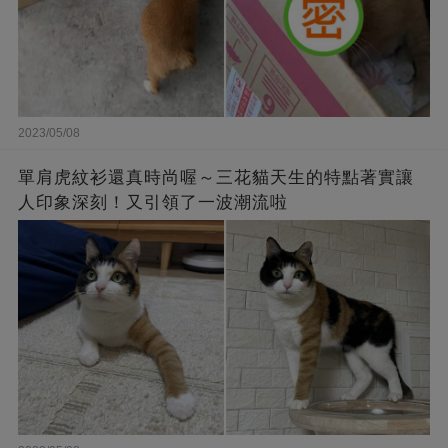
2023/05/08
單肩虎紋衫還真時尚喔～三花貓天生的特點著實讓
人印象深刻！又引領了一波潮流啦