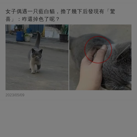
女子偶遇一只藍白貓，擼了幾下后發現有「驚
喜」：咋還掉色了呢？
2023/05/09