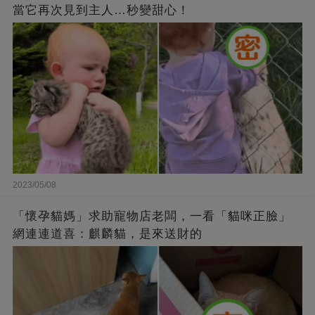
當它再次見到主人…秒變甜心！
2023/05/08
「懷孕貓媽」求助寵物店老闆，一看「貓咪正臉」
網連連道喜：麒麟貓，是來送財的