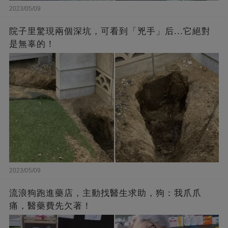
2023/05/09
院子里驚現兩個深坑，可看到「兇手」后...它絕對
是無辜的！
2023/05/09
流浪狗跑進藥店，主動找醫生求助，狗：我爪爪
痛，醫藥費先欠著！