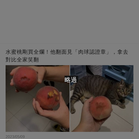
水蜜桃剛買全爛！他翻面見「肉球認證章」，拿去
對比全家笑翻
略過
2023/05/09