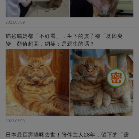
2023/05/09
貓爸貓媽都「不好看」，生下的孩子卻「基因突
變」顏值超高，網笑：是親生的嗎？
2023/05/08
日本最長壽貓咪去世！陪伴主人28年，留下的「靈