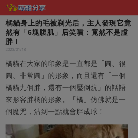
橘貓身上的毛被剃光后，主人發現它竟
然有「6塊腹肌」后笑噴：竟然不是虛
胖！
2023/01/13
橘貓在大家的印象是一直都是「圓、很
圓、非常圓」的形象，而且還有「一個
橘貓九個胖，還有一個壓倒炕」的話語
來形容胖橘的形象。「橘」仿佛就是一
個魔咒，沾到一點就會胖成球！