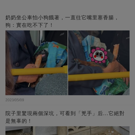
奶奶坐公車怕小狗餓著，一直往它嘴里塞香腸，
狗：實在吃不下了！
2023/05/09
院子里驚現兩個深坑，可看到「兇手」后...它絕對
是無辜的！