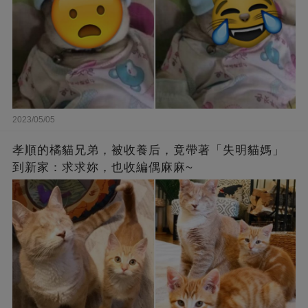
2023/05/05
孝順的橘貓兄弟，被收養后，竟帶著「失明貓媽」
到新家：求求妳，也收編偶麻麻~