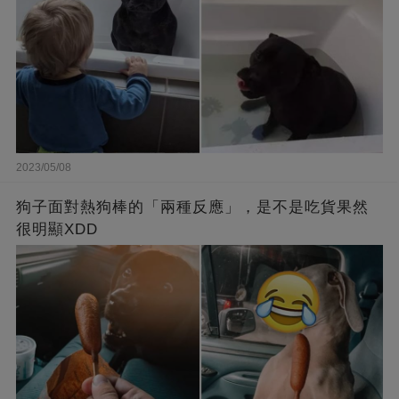
2023/05/08
狗子面對熱狗棒的「兩種反應」，是不是吃貨果然
很明顯XDD