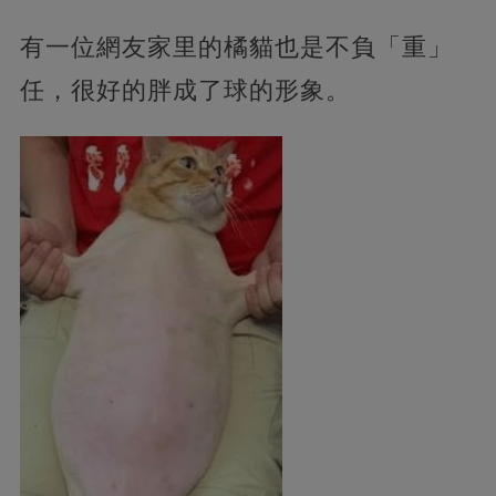
有一位網友家里的橘貓也是不負「重」
任，很好的胖成了球的形象。